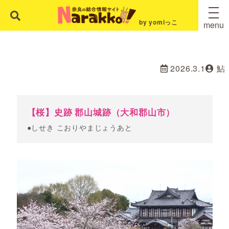
by yomiっこ
menu
2026.3.1
鮎
【桜】史跡 郡山城跡（大和郡山市）
●しせき こおりやまじょうあと