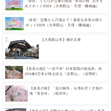
〈奈良〉うららかな春の絶景 “奈良の桜” おすす
めスポット2024［大和郡山・天理・磯城編］
〈奈良〉定番から穴場まで！春彩る奈良の桜ス
ポット2026［大和郡山・天理・磯城編］
【大和郡山市】柳沢文庫
【奈良の桜】“一目千本” 日本屈指の桜名所。約
200種3万本が咲き誇る『吉野山』（吉野町）
【奈良の桜】「花の御寺」を埋め尽くす桜の
海『長谷寺』（桜井市）
【奈良の桜】吉野の山奥にひっそりと咲く孤高