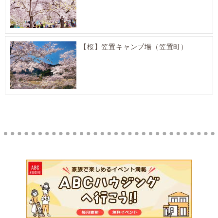
【桜】笠置キャンプ場（笠置町）