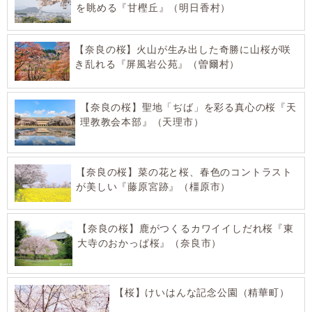
を眺める『甘樫丘』（明日香村）
【奈良の桜】火山が生み出した奇勝に山桜が咲
き乱れる『屏風岩公苑』（曽爾村）
【奈良の桜】聖地「ぢば」を彩る真心の桜『天
理教教会本部』（天理市）
【奈良の桜】菜の花と桜、春色のコントラスト
が美しい『藤原宮跡』（橿原市）
【奈良の桜】鹿がつくるカワイイしだれ桜『東
大寺のおかっぱ桜』（奈良市）
【桜】けいはんな記念公園（精華町）