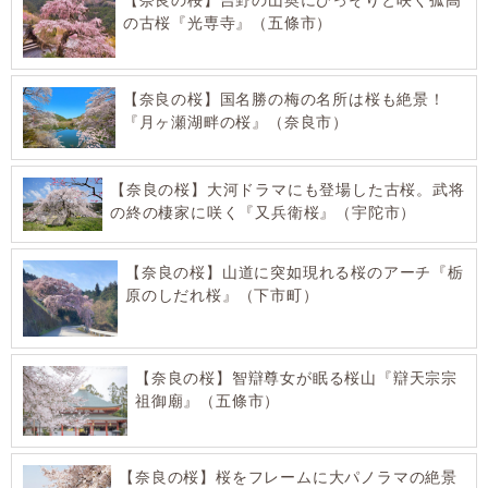
の古桜『光専寺』（五條市）
【奈良の桜】国名勝の梅の名所は桜も絶景！
『月ヶ瀬湖畔の桜』（奈良市）
【奈良の桜】大河ドラマにも登場した古桜。武将
の終の棲家に咲く『又兵衛桜』（宇陀市）
【奈良の桜】山道に突如現れる桜のアーチ『栃
原のしだれ桜』（下市町）
【奈良の桜】智辯尊女が眠る桜山『辯天宗宗
祖御廟』（五條市）
【奈良の桜】桜をフレームに大パノラマの絶景