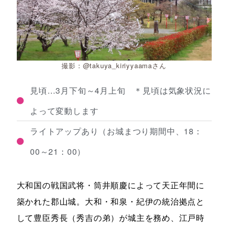
撮影：@takuya_kiriyyaamaさん
見頃…3月下旬～4月上旬 ＊見頃は気象状況に
よって変動します
ライトアップあり（お城まつり期間中、18：
00～21：00）
大和国の戦国武将・筒井順慶によって天正年間に
築かれた郡山城。大和・和泉・紀伊の統治拠点と
して豊臣秀長（秀吉の弟）が城主を務め、江戸時