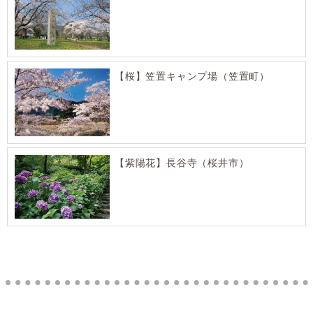
【桜】笠置キャンプ場（笠置町）
【紫陽花】長谷寺（桜井市）