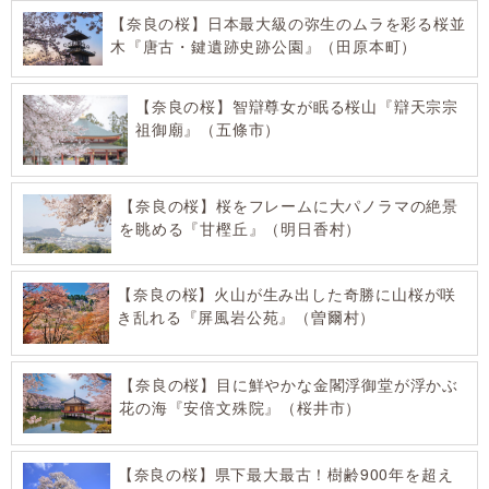
【奈良の桜】日本最大級の弥生のムラを彩る桜並
木『唐古・鍵遺跡史跡公園』（田原本町）
【奈良の桜】智辯尊女が眠る桜山『辯天宗宗
祖御廟』（五條市）
【奈良の桜】桜をフレームに大パノラマの絶景
を眺める『甘樫丘』（明日香村）
【奈良の桜】火山が生み出した奇勝に山桜が咲
き乱れる『屏風岩公苑』（曽爾村）
【奈良の桜】目に鮮やかな金閣浮御堂が浮かぶ
花の海『安倍文殊院』（桜井市）
【奈良の桜】県下最大最古！樹齢900年を超え