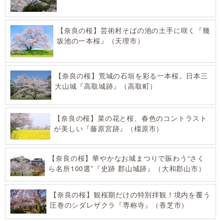
【奈良の桜】芸術村そばの池の土手に咲く『幾
坂池の一本桜』（天理市）
【奈良の桜】荒城の石垣を彩る一本桜。日本三
大山城『高取城跡』（高取町）
【奈良の桜】菜の花と桜、春色のコントラスト
が美しい『藤原宮跡』（橿原市）
【奈良の桜】華やかなお城まつりで賑わう“さく
ら名所100選”『史跡 郡山城跡』（大和郡山市）
【奈良の桜】観桜期だけの特別拝観！境内を覆う
圧巻のシダレザクラ『専称寺』（香芝市）