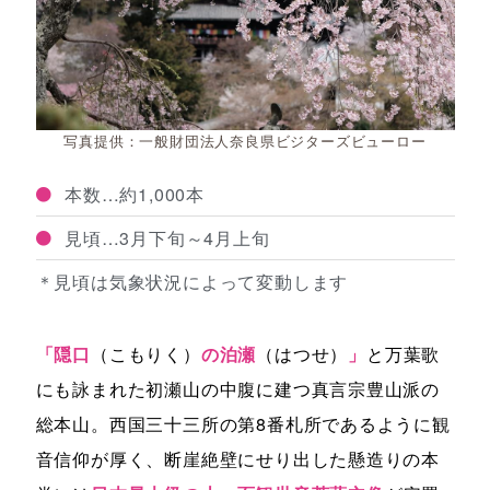
写真提供：一般財団法人奈良県ビジターズビューロー
本数…約1,000本
見頃…3月下旬～4月上旬
＊見頃は気象状況によって変動します
「隠口
（こもりく）
の泊瀬
（はつせ）
」
と万葉歌
にも詠まれた初瀬山の中腹に建つ真言宗豊山派の
総本山。西国三十三所の第8番札所であるように観
音信仰が厚く、断崖絶壁にせり出した懸造りの本