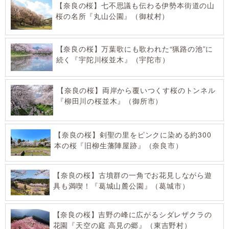
【奈良の桜】七不思議も伝わる伊勢本街道の山
桜の名所『丸山公園』（御杖村）
【奈良の桜】万葉歌にも歌われた“猟路の池”に
続く『宇陀川桜並木』（宇陀市）
【奈良の桜】両岸から覆いつくす桜のトンネル
『柳田川の桜並木』（御所市）
【奈良の桜】剣聖の里をピンクに染める約300
本の桜『旧柳生藩陣屋跡』（奈良市）
【奈良の桜】古墳群の一角でお花見しながら遊
具も満喫！『葛城山麓公園』（葛城市）
【奈良の桜】吉野の峰に広がるシダレザクラの
花園『天空の庭 高見の郷』（東吉野村）