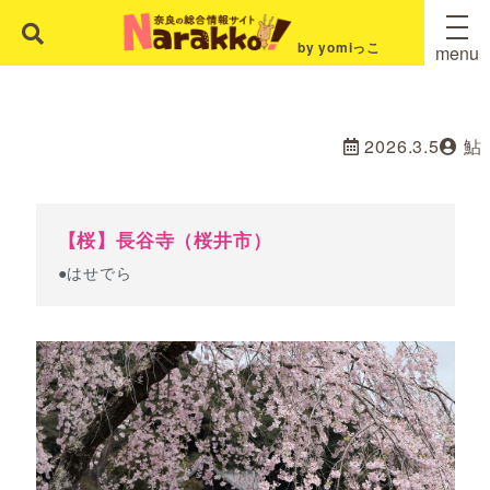
by yomiっこ
menu
2026.3.5
鮎
【桜】長谷寺（桜井市）
●はせでら