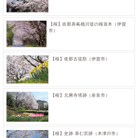
【桜】佐那具柘植川堤の桜並木（伊賀
市）
【桜】依那古堤防（伊賀市）
【桜】元興寺塔跡（奈良市）
【桜】史跡 恭仁宮跡（木津川市）