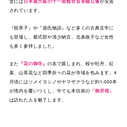
堂には
日本最大級の十一面観世音菩薩立像
が安置
されています。
『枕草子』や『源氏物語』など多くの古典文学に
も登場し、紫式部や清少納言、北条政子など女性
も多く参拝しました。
また
『花の御寺』
の名で親しまれ、桜や牡丹、紅
葉、山茶花など四季折々の花が寺域を包みます。4
月頃にはソメイヨシノやヤマザクラなど約1,000本
が境内を覆いつくし、中でも本坊前の
「御所桜」
は訪れた人を魅了します。