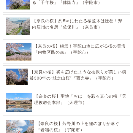
る「千年桜」『佛隆寺』（宇陀市）
【奈良の桜】約5㎞にわたる桜並木は圧巻！県
内屈指の名所『佐保川』（奈良市）
【奈良の桜】絶景！宇陀山地に広がる桜の雲海
『内牧区民の森』（宇陀市）
【奈良の桜】翼を広げたような枝振りが美しい樹
齢300年の“城之山桜”『西光寺』（宇陀市）
【奈良の桜】聖地「ぢば」を彩る真心の桜『天
理教教会本部』（天理市）
【奈良の桜】芳野川の上を鯉のぼりが泳ぐ
『岩端の桜』（宇陀市）