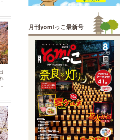
』
月刊yomiっこ最新号
出
れ