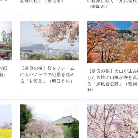
湖畔の桜』（奈良市）
の棲家に咲く『又兵衛桜
（宇陀市）
が眠
【奈良の桜】桜をフレーム
【奈良の桜】火山が生み
廟』
に大パノラマの絶景を眺め
した奇勝に山桜が咲き乱
る『甘樫丘』（明日香村）
る『屏風岩公苑』（曽爾
村）