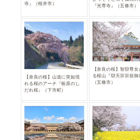
寺』（桜井市）
『光専寺』（五條市）
【奈良の桜】智辯尊女
る桜山『辯天宗宗祖御
【奈良の桜】山道に突如現
（五條市）
れる桜のアーチ『栃原のし
だれ桜』（下市町）