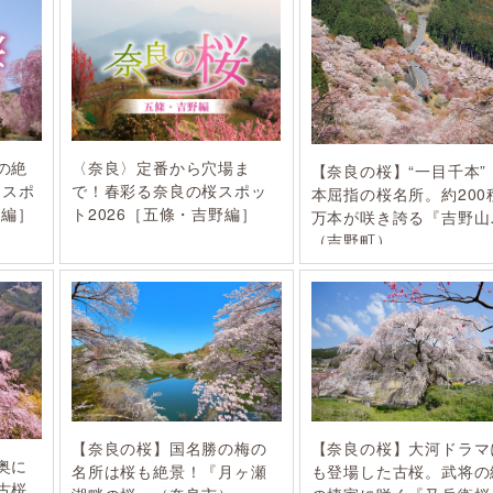
の絶
〈奈良〉定番から穴場ま
【奈良の桜】“一目千本”
めスポ
で！春彩る奈良の桜スポッ
本屈指の桜名所。約200
野編］
ト2026［五條・吉野編］
万本が咲き誇る『吉野山
（吉野町）
【奈良の桜】国名勝の梅の
【奈良の桜】大河ドラマ
奥に
名所は桜も絶景！『月ヶ瀬
も登場した古桜。武将の
古桜