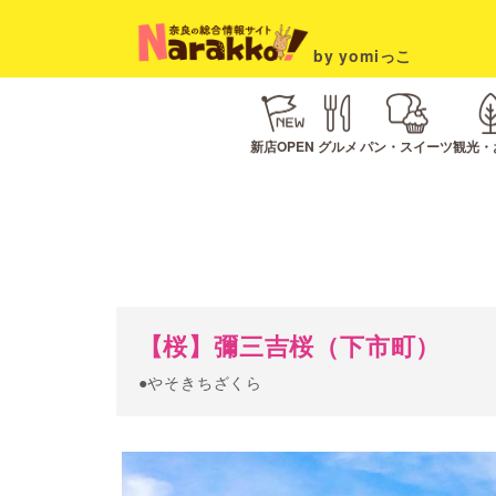
by yomiっこ
新店OPEN
グルメ
パン・スイーツ
観光・
【桜】彌三吉桜（下市町）
●やそきちざくら