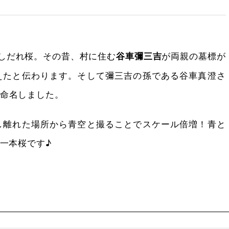
のしだれ桜。その昔、村に住む
が両親の墓標が
谷車彌三吉
えたと伝わります。そして彌三吉の孫である谷車真澄さ
命名しました。
し離れた場所から青空と撮ることでスケール倍増！青と
一本桜です♪