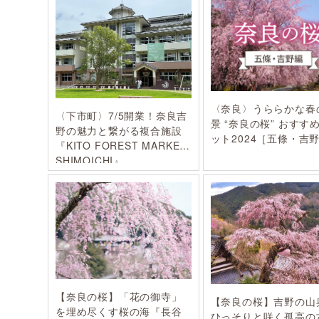
〈奈良〉うららかな春
〈下市町〉7/5開業！奈良吉
景 “奈良の桜” おすす
野の魅力と繋がる複合施設
ット2024［五條・吉
『KITO FOREST MARKET
SHIMOICHI』
【奈良の桜】「花の御寺」
【奈良の桜】吉野の山
を埋め尽くす桜の海『長谷
ひっそりと咲く孤高の