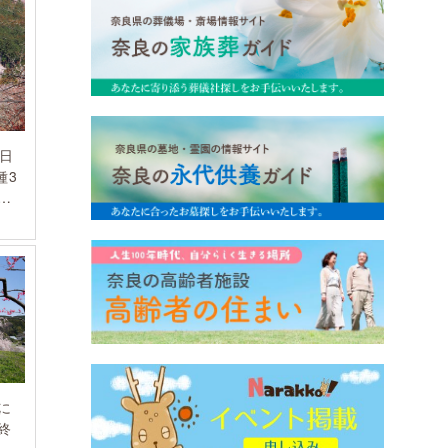
 日
種3
』
に
終