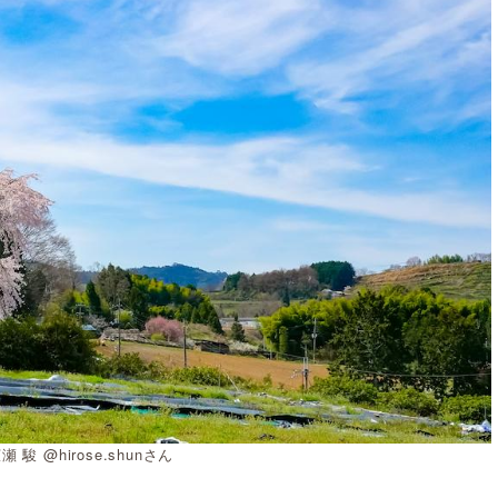
 駿 @hirose.shunさん