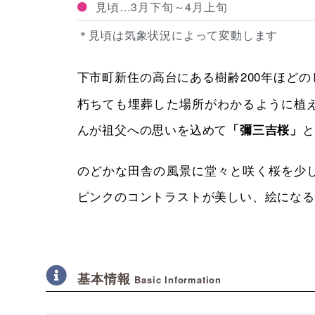
見頃…3月下旬～4月上旬
＊見頃は気象状況によって変動します
下市町新住の高台にある樹齢200年ほど
朽ちても埋葬した場所がわかるように植
んが祖父への思いを込めて
と
「彌三吉桜」
のどかな田舎の風景に堂々と咲く桜を少
ピンクのコントラストが美しい、絵になる
基本情報
Basic Information