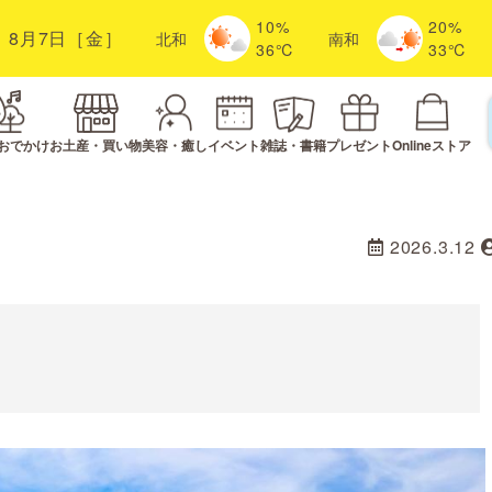
10%
20%
8月7日［金］
北
和
南
和
36℃
33℃
おでかけ
お土産・買い物
美容・癒し
イベント
雑誌・書籍
プレゼント
Onlineストア
2026.3.12