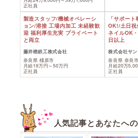
正社員
製造スタッフ/機械オペレーシ
「サポート
ョン/溶接 工場内加工 未経験歓
OK!/土日
迎 福利厚生充実 プライベート
ネイルOK・
と両立
日以上
藤井楢鉄工株式会社
株式会社サン
奈良県 橿原市
奈良県 奈良
月給19万円～50万円
月給20万5,0
正社員
正社員
人気記事とあなたへ