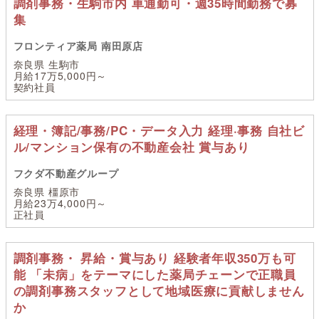
調剤事務・生駒市内 車通勤可・週35時間勤務で募
集
フロンティア薬局 南田原店
奈良県 生駒市
月給17万5,000円～
契約社員
経理・簿記/事務/PC・データ入力 経理·事務 自社ビ
ル/マンション保有の不動産会社 賞与あり
フクダ不動産グループ
奈良県 橿原市
月給23万4,000円～
正社員
調剤事務・ 昇給・賞与あり 経験者年収350万も可
能 「未病」をテーマにした薬局チェーンで正職員
の調剤事務スタッフとして地域医療に貢献しません
か