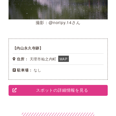
撮影：@noripy.14さん
内山永久寺跡
住所：
天理市杣之内町
MAP
駐車場：
なし
スポットの詳細情報を見る