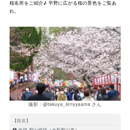
桜名所をご紹介♪ 平野に広がる桜の景色をご覧あ
れ。
撮影：@takuya_kiriyyaama さん
【目次】
❶ 史跡 郡山城跡（大和郡山市）