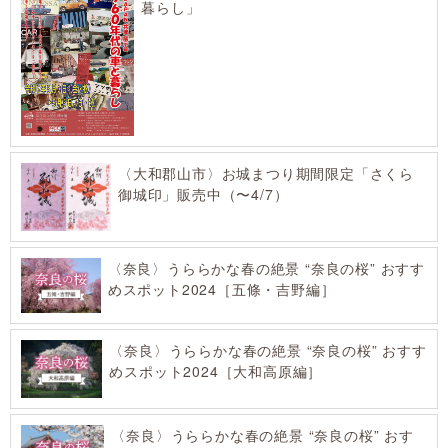
暮らし」
〈大和郡山市〉お城まつり期間限定「さくら
御城印」販売中（〜4/7）
〈奈良〉うららかな春の絶景 “奈良の桜” おすす
めスポット2024［五條・吉野編］
〈奈良〉うららかな春の絶景 “奈良の桜” おすす
めスポット2024［大和高原編］
〈奈良〉うららかな春の絶景 “奈良の桜” おす