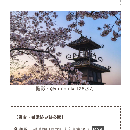
撮影：@norishika135さん
唐古・鍵遺跡史跡公園
住所：
磯城郡田原本町大字唐古50-2
MAP