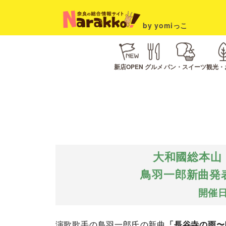
by yomiっこ
新店OPEN
グルメ
パン・スイーツ
観光・
大和國総本山 
鳥羽一郎新曲発
開催日
演歌歌手の鳥羽一郎氏の新曲
「長谷寺の雨〜