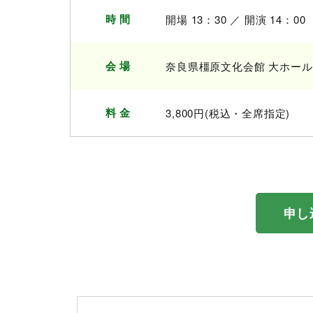
時 間
開場 13：30 ／ 開演 14：00
会 場
奈良県橿原文化会館 大ホール
料 金
3,800円(税込・全席指定)
申し