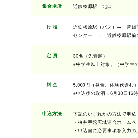
集合場所
近鉄榛原駅 北口
行 程
近鉄榛原駅（バス）→ 曽爾
センター → 近鉄榛原駅前16
定 員
30名（先着順）
※中学生以上対象。（中学生
料 金
5,000円（昼食、体験代含む
※申込後の取消→6月30日1
申込方法
下記のいずれかの方法で申込
・桜井宇陀広域連合ホームペ
・申込書に必要事項を入力の