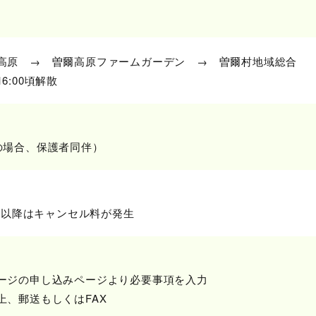
高原 → 曽爾高原ファームガーデン → 曽爾村地域総合
:00頃解散
の場合、保護者同伴）
）
6時以降はキャンセル料が発生
ージの申し込みページより必要事項を入力
上、郵送もしくはFAX