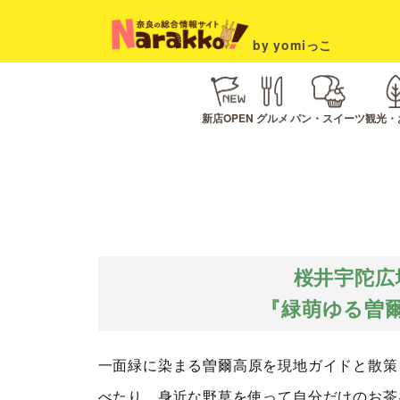
by yomiっこ
新店OPEN
グルメ
パン・スイーツ
観光・
桜井宇陀広
『緑萌ゆる曽
一面緑に染まる曽爾高原を現地ガイドと散策
べたり、身近な野草を使って自分だけのお茶