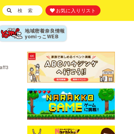
検 索
お気に入りリスト
地域密着奈良情報
yomiっこ
WEB
aff3