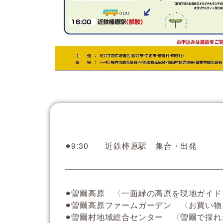
⚫︎9:30 近鉄棒原駅 集合・出発
⚫︎曽爾高原 〈一面緑の高原を現地ガイ
⚫︎曽爾高原ファームガーデン 〈お買い物
⚫︎曽爾村地域総合センター 〈曽爾で採