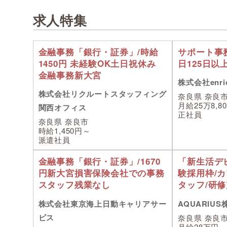
求人特集
金融事務「銀行・証券」/時給
サポート事
1450円 未経験OK土日祝休み
日125日以
金融事務新大宮
株式会社enric
株式会社リクルートスタッフィング
奈良県 奈良
月給25万8,8
関西オフィス
正社員
奈良県 奈良市
時給1,450円～
派遣社員
金融事務「銀行・証券」/1670
「新生活デ
円新大宮損害保険会社での事務
験採用枠/
スタッフ残業なし
タッフ/研
株式会社東京海上日動キャリアサー
AQUARIU
ビス
奈良県 奈良
月給28万円～