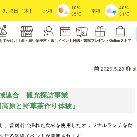
10%
40%
8月6日［木］
北
和
南
和
35℃
31℃
おでかけ
お土産・買い物
美容・癒し
イベント
雑誌・書籍
プレゼント
Onlineストア
2026.5.28
st
域連合 観光探訪事業
爾高原と野草茶作り体験』
し、曽爾村で採れた食材を使用したオリジナルランチを食
を作る体験イベントが開催されます。