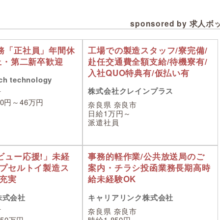
sponsored by 求人
務「正社員」年間休
工場での製造スタッフ/寮完備/
上・第二新卒歓迎
赴任交通費全額支給/待機寮有/
入社QUO特典有/仮払い有
h technology
株式会社クレインプラス
市
00円～46万円
奈良県 奈良市
日給1万円～
派遣社員
ビュー応援!」未経
事務的軽作業/公共放送局のご
カプセルトイ製造ス
案内・チラシ投函業務長期高時
修充実
給未経験OK
S株式会社
キャリアリンク株式会社
市
奈良県 奈良市
50万円
時給1,850円～