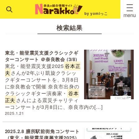
by yomiっこ
menu
検索結果
東北・能登震災支援クラシックギ
ターコンサート ＠奈良教会 (3/8)
東北・能登震災支援2025
谷本正
夫
さんが2年ぶり凱旋クラシッ
クギターコンサートを、3月8日
に奈良教会で開催 奈良市出身の
クラシックギター演奏家・
谷本
正夫
さんによる震災チャリティ
ーコンサートが3月8日に、奈良市内の[…]
2025.1.21
2025.2.8 膳所駅前街角コンサート
（東北・能登震災復興支援2025）