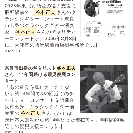
2025年東北と能登の復興支援に
膳所駅前で、
谷本正夫
さんのク
ラシックギターコンサート奈良
市出身のクラシックギター演奏
家・
谷本正夫
さんのチャリティ
ーコンサートが、2025年2月8日
に、大津市の膳所駅前商店街事務所で[…]
2025.1.11
奈良市出身のギタリスト
谷本正夫
さん 14年間続ける震災復興コン
サート
「あの震災を風化させたくな
い」約14年間で350回近くのチ
ャリティーコンサートを開催奈
良市出身、クラシックギター演
奏家の
谷本正夫
さん（77）は、
東日本大震災から約14年たった現在でも、年間約30回
近くの復興支援コンサ[…]
2025.1.10