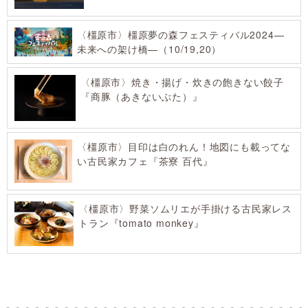
〈橿原市〉橿原夢の森フェスティバル2024—
未来への架け橋—（10/19,20）
〈橿原市〉焼き・揚げ・炊きの飽きない餃子
『商豚（あきないぶた）』
〈橿原市〉目印は白のれん！地図にも載ってな
い古民家カフェ『茶寮 百代』
〈橿原市〉野菜ソムリエが手掛ける古民家レス
トラン『tomato monkey』