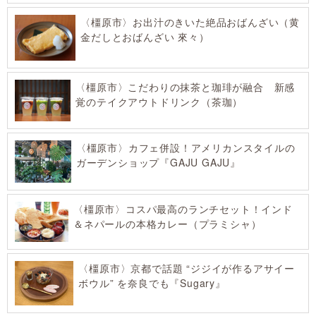
〈橿原市〉お出汁のきいた絶品おばんざい（黄
金だしとおばんざい 來々）
〈橿原市〉こだわりの抹茶と珈琲が融合 新感
覚のテイクアウトドリンク（茶珈）
〈橿原市〉カフェ併設！アメリカンスタイルの
ガーデンショップ『GAJU GAJU』
〈橿原市〉コスパ最高のランチセット！インド
＆ネパールの本格カレー（プラミシャ）
〈橿原市〉京都で話題 “ジジイが作るアサイー
ボウル” を奈良でも『Sugary』