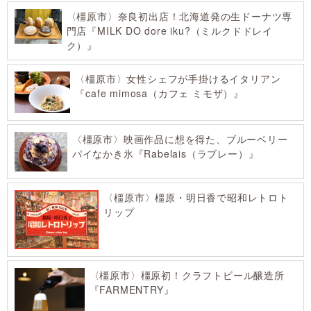
〈橿原市〉奈良初出店！北海道発の生ドーナツ専
門店『MILK DO dore iku?（ミルクドドレイ
ク）』
〈橿原市〉女性シェフが手掛けるイタリアン
『cafe mimosa（カフェ ミモザ）』
〈橿原市〉映画作品に想を得た、ブルーベリー
パイなかき氷『Rabelais（ラブレー）』
〈橿原市〉橿原・明日香で昭和レトロト
リップ
〈橿原市〉橿原初！クラフトビール醸造所
『FARMENTRY』