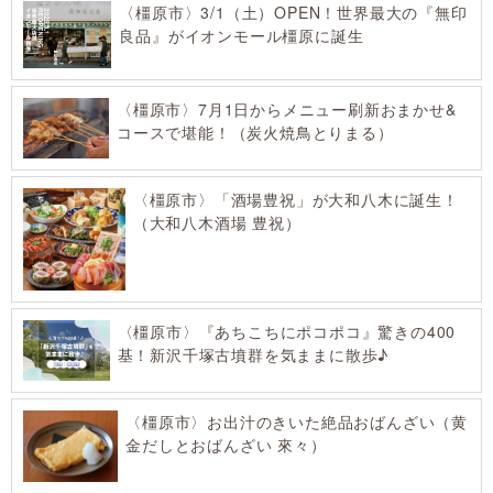
〈橿原市〉3/1（土）OPEN！世界最大の『無印
良品』がイオンモール橿原に誕生
〈橿原市〉7月1日からメニュー刷新おまかせ&
コースで堪能！（炭火焼鳥とりまる）
〈橿原市〉「酒場豊祝」が大和八木に誕生！
（大和八木酒場 豊祝）
〈橿原市〉『あちこちにポコポコ』驚きの400
基！新沢千塚古墳群を気ままに散歩♪
〈橿原市〉お出汁のきいた絶品おばんざい（黄
金だしとおばんざい 來々）