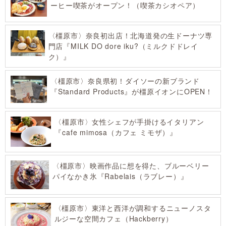
ーヒー喫茶がオープン！（喫茶カシオペア）
〈橿原市〉奈良初出店！北海道発の生ドーナツ専
門店『MILK DO dore iku?（ミルクドドレイ
ク）』
〈橿原市〉奈良県初！ダイソーの新ブランド
『Standard Products』が橿原イオンにOPEN！
〈橿原市〉女性シェフが手掛けるイタリアン
『cafe mimosa（カフェ ミモザ）』
〈橿原市〉映画作品に想を得た、ブルーベリー
パイなかき氷『Rabelais（ラブレー）』
〈橿原市〉東洋と西洋が調和するニューノスタ
ルジーな空間カフェ（Hackberry）