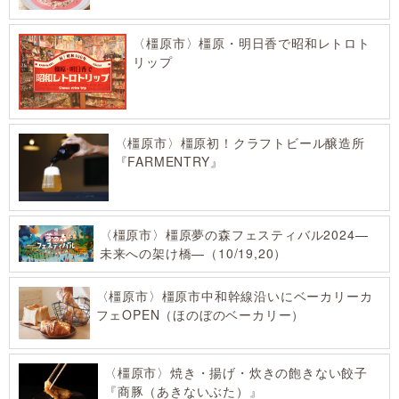
〈橿原市〉橿原・明日香で昭和レトロト
リップ
〈橿原市〉橿原初！クラフトビール醸造所
『FARMENTRY』
〈橿原市〉橿原夢の森フェスティバル2024—
未来への架け橋—（10/19,20）
〈橿原市〉橿原市中和幹線沿いにベーカリーカ
フェOPEN（ほのぼのベーカリー）
〈橿原市〉焼き・揚げ・炊きの飽きない餃子
『商豚（あきないぶた）』