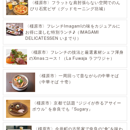
〈橿原市〉フラットな肩肘張らない空間でのん
びり石窯ピザ（グッドモーニング坊城）
〈橿原市〉フレンチImagamIの味をカジュアルに
お得に楽しむ特別ランチ♪（IMAGAMI
DELICATESSEN いまでり）
〈橿原市〉フレンチの技法と厳選素材シェフ渾身
のXmasコース！（La Fuwaja ラフワジャ）
〈橿原市〉一周回って昔ながらの中華そば
（中華そば 十壱）
〈橿原市〉京都で話題 “ジジイが作るアサイー
ボウル” を奈良でも『Sugary』
〈橿原市〉今井町の古民家で奈良の“食”を味わ