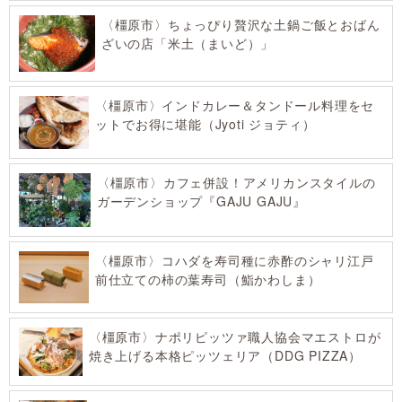
〈橿原市〉ちょっぴり贅沢な土鍋ご飯とおばん
ざいの店「米土（まいど）」
〈橿原市〉インドカレー＆タンドール料理をセ
ットでお得に堪能（Jyoti ジョティ）
〈橿原市〉カフェ併設！アメリカンスタイルの
ガーデンショップ『GAJU GAJU』
〈橿原市〉コハダを寿司種に赤酢のシャリ江戸
前仕立ての柿の葉寿司（鮨かわしま）
〈橿原市〉ナポリピッツァ職人協会マエストロが
焼き上げる本格ピッツェリア（DDG PIZZA）