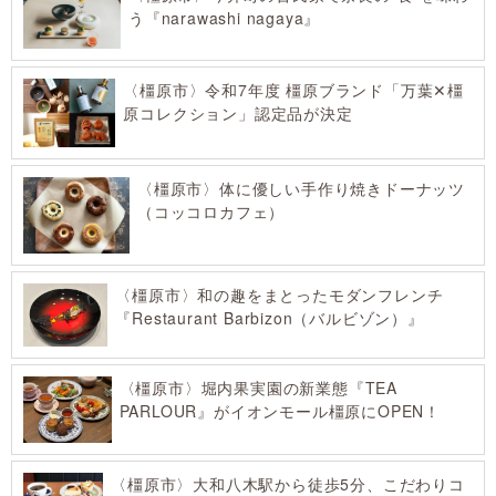
う『narawashi nagaya』
〈橿原市〉令和7年度 橿原ブランド「万葉✕橿
原コレクション」認定品が決定
〈橿原市〉体に優しい手作り焼きドーナッツ
（コッコロカフェ）
〈橿原市〉和の趣をまとったモダンフレンチ
『Restaurant Barbizon（バルビゾン）』
〈橿原市〉堀内果実園の新業態『TEA
PARLOUR』がイオンモール橿原にOPEN！
〈橿原市〉大和八木駅から徒歩5分、こだわりコ