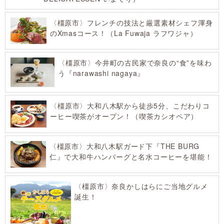
〈橿原市〉フレンチの技法と厳選素材シェフ渾身
のXmasコース！（La Fuwaja ラフワジャ）
〈橿原市〉今井町の古民家で奈良の“食”を味わ
う『narawashi nagaya』
〈橿原市〉大和八木駅から徒歩5分、こだわりコ
ーヒー喫茶がオープン！（喫茶カシオペア）
〈橿原市〉大和八木駅ガード下『THE BURG
仁』で大和牛ハンバーグと名水コーヒーを堪能！
〈橿原市〉奈良かしはらにご当地グルメ
誕生！