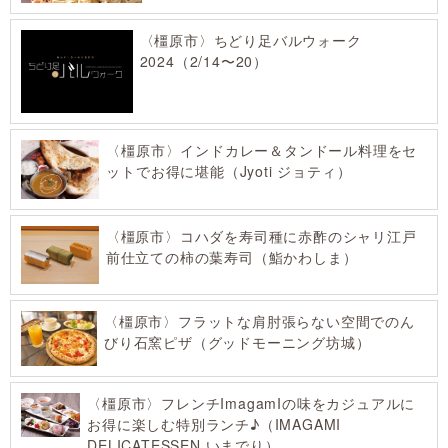
〈橿原市〉ちどり足バルウォーク
2024（2/14〜20）
〈橿原市〉インドカレー＆タンドール料理をセ
ットでお得に堪能（Jyoti ジョティ）
〈橿原市〉コハダを寿司種に赤酢のシャリ江戸
前仕立ての柿の葉寿司（鮨かわしま）
〈橿原市〉フラットな肩肘張らない空間でのん
びり石窯ピザ（グッドモーニング坊城）
〈橿原市〉フレンチImagamIの味をカジュアルに
お得に楽しむ特別ランチ♪（IMAGAMI
DELICATESSEN いまでり）