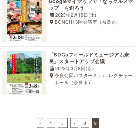
Googleマイマップで「ならグルメマ
ップ」を創ろう
2023年2月18日(土)
BONCHI 3階会議室（奈良市）
「SDGsフィールドミュージアム奈
良」スタートアップ会議
2023年3月8日(水)
奈良公園バスターミナル レクチャー
ホール（奈良市）
Posts navigation
«
1
…
7
8
9