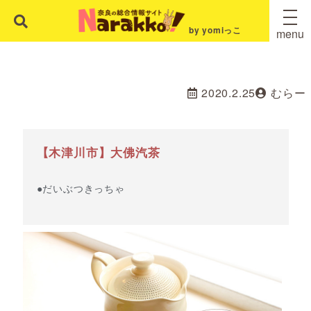
by yomiっこ
menu
2020.2.25
むらー
【木津川市】大佛汽茶
●だいぶつきっちゃ