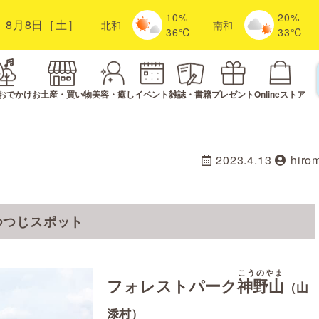
10%
20%
8月8日［土］
北
和
南
和
36℃
33℃
おでかけ
お土産・買い物
美容・癒し
イベント
雑誌・書籍
プレゼント
Onlineストア
2023.4.13
hiro
つつじスポット
こうのやま
フォレストパーク
神野山
（山
𣷹村）