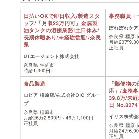
日払いOKで即日収入/製造スタ
事務職員・
ッフ/「月収23万円可」金属製
ぽれぽれケア
油タンクの溶接業務!土日休み/
奈良県 橿原
長期休暇あり/未経験歓迎!/奈良
月給20万9,8
県
正社員
UTエージェント株式会社
奈良県 生駒市
時給1,300円～
食品製造
「郵便物の
応」/庶務事
ロピア 橿原店/株式会社OIC グルー
39.8万/未
プ
日 No.8274
奈良県 橿原市
イリス株式会
月給26万2,800円～46万1,100円
正社員
奈良県 橿原
月給24万6,0
正社員