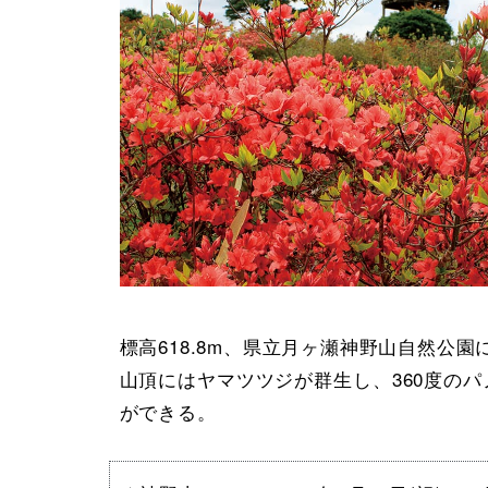
標高618.8m、県立月ヶ瀬神野山自然公
山頂にはヤマツツジが群生し、360度の
ができる。