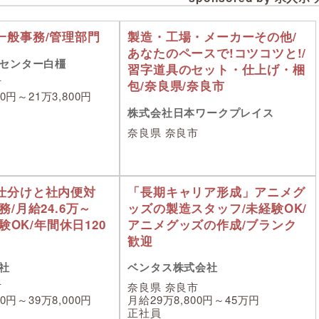
一般事務/管理部門
製造・工場・メーカーその他/
あなたのペースで!コツコツと!/
センター白橿
習字道具のセット・仕上げ・梱
市
包/奈良県/奈良市
00円～21万3,800円
株式会社日本ワークプレイス
奈良県 奈良市
仕分けと社内便対
「長期キャリア形成」アニメグ
務/月給24.6万～
ッズの製造スタッフ/未経験OK/
経験OK/年間休日120
アニメグッズの作成/ブランク
歓迎
社
ベンタス株式会社
市
奈良県 奈良市
00円～39万8,000円
月給29万8,800円～45万円
正社員