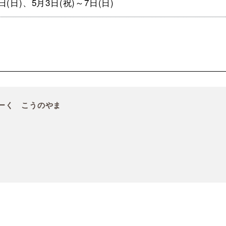
(日)、5月3日(祝)～7日(日)
ーく こうのやま