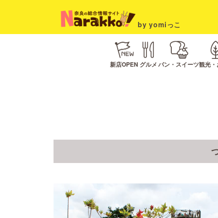
by yomiっこ
新店OPEN
グルメ
パン・スイーツ
観光・