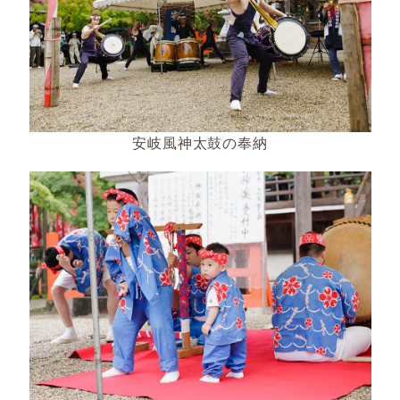
安岐風神太鼓の奉納