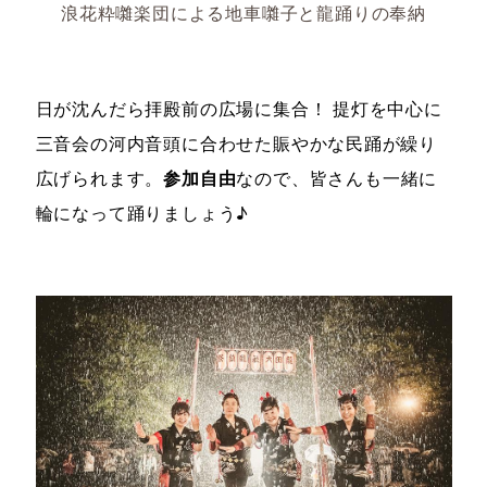
浪花粋囃楽団による地車囃子と龍踊りの奉納
日が沈んだら拝殿前の広場に集合！ 提灯を中心に
三音会の河内音頭に合わせた賑やかな民踊が繰り
広げられます。
参加自由
なので、皆さんも一緒に
輪になって踊りましょう♪