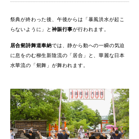
祭典が終わった後、午後からは「暴風洪水が起こ
らないように」と
神賑行事
が行われます。
居合剱詩舞道奉納
では、静から動への一瞬の気迫
に息をのむ柳生新陰流の「居合」と、華麗な日本
水華流の「剱舞」が舞われます。