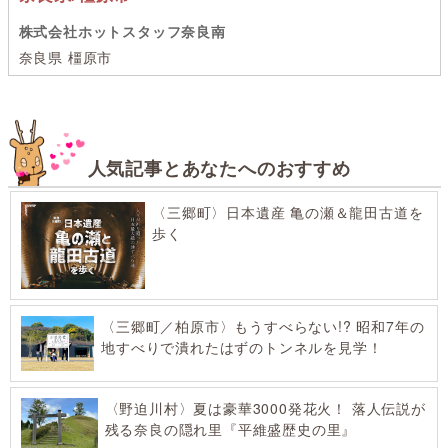
株式会社ホットスタッフ奈良南
奈良県 橿原市
人気記事とあなたへのおすすめ
〈三郷町〉日本遺産 亀の瀬＆龍田古道を
歩く
〈三郷町／柏原市〉もうすべらない!? 昭和7年の
地すべりで潰れたはずのトンネルを見学！
〈野迫川村〉夏は豪華3000発花火！ 落人伝説が
残る奈良の隠れ里『平維盛歴史の里』