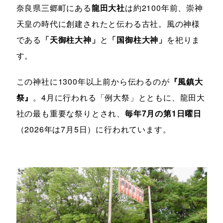
奈良県三郷町にある
龍田大社
は約2100年前、崇神
天皇の時代に創建されたと伝わる古社。風の神様
である
「天御柱大神」
と
「国御柱大神」
を祀りま
す。
この神社に1300年以上前から伝わるのが
『風鎮大
祭』
。4月に行われる「例大祭」とともに、龍田大
社の最も重要な祭りとされ、
毎年7月の第1日曜日
（2026年は7月5日）に行われています。