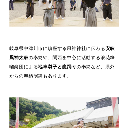
岐阜県中津川市に鎮座する風神神社に伝わる
安岐
風神太鼓
の奉納や、関西を中心に活動する浪花粋
囃楽団による
地車囃子と龍踊り
の奉納など、県外
からの奉納演舞もあります。