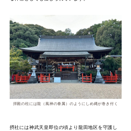
拝殿の柱には龍（風神の眷属）のようにしめ縄が巻き付く
摂社には神武天皇即位の頃より龍田地区を守護し