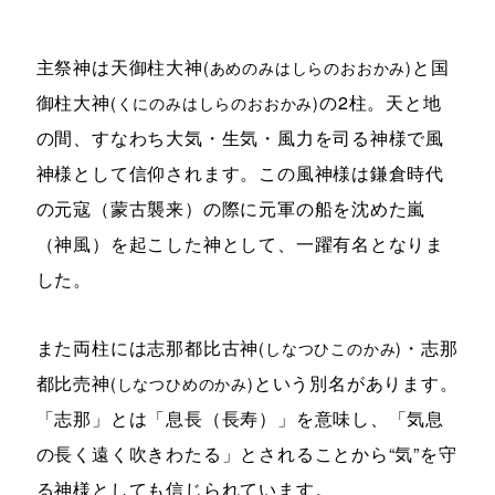
主祭神は天御柱大神
と国
(あめのみはしらのおおかみ)
御柱大神
の2柱。天と地
(くにのみはしらのおおかみ)
の間、すなわち大気・生気・風力を司る神様で風
神様として信仰されます。この風神様は鎌倉時代
の元寇（蒙古襲来）の際に元軍の船を沈めた嵐
（神風）を起こした神として、一躍有名となりま
した。
また両柱には志那都比古神
・志那
(しなつひこのかみ)
都比売神
という別名があります。
(しなつひめのかみ)
「志那」とは「息長（長寿）」を意味し、「気息
の長く遠く吹きわたる」とされることから“気”を守
る神様としても信じられています。