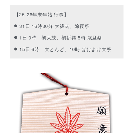
【25-26年末年始 行事】
31日 16時30分 大祓式、除夜祭
1日 0時 初太鼓、初祈祷 5時 歳旦祭
15日 6時 大とんど、10時 ぼけよけ大祭