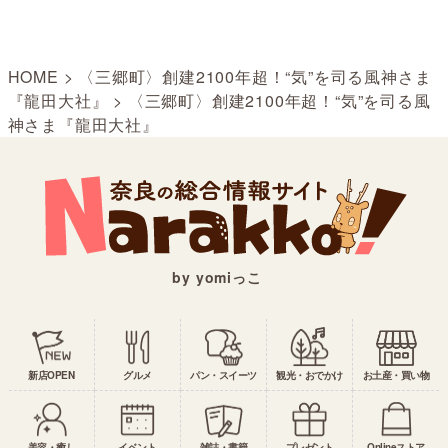
HOME
>
〈三郷町〉創建2100年超！“気”を司る風神さま
『龍田大社』
>
〈三郷町〉創建2100年超！“気”を司る風
神さま『龍田大社』
by yomiっこ
新店OPEN
グルメ
パン・スイーツ
観光・おでかけ
お土産・買い物
美容・癒し
イベント
雑誌・書籍
プレゼント
Onlineストア