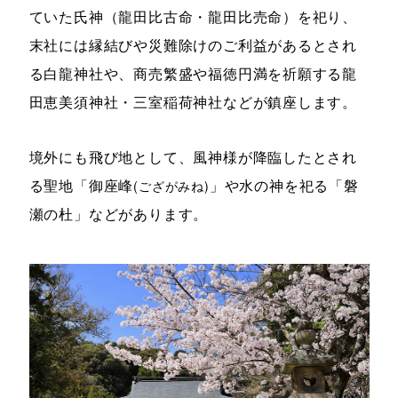
ていた氏神（龍田比古命・龍田比売命）を祀り、
末社には縁結びや災難除けのご利益があるとされ
る白龍神社や、商売繁盛や福徳円満を祈願する龍
田恵美須神社・三室稲荷神社などが鎮座します。
境外にも飛び地として、風神様が降臨したとされ
る聖地「御座峰
」や水の神を祀る「磐
(ござがみね)
瀬の杜」などがあります。