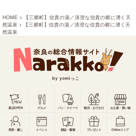
HOME
>
【三郷町】信貴の湯／清澄な信貴の郷に湧く天
然温泉
>
【三郷町】信貴の湯／清澄な信貴の郷に湧く天
然温泉
by yomiっこ
新店OPEN
グルメ
パン・スイーツ
観光・おでかけ
お土産・買い物
美容・癒し
イベント
雑誌・書籍
プレゼント
Onlineストア