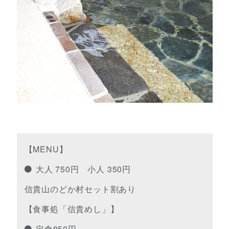
【MENU】
大人 750円 小人 350円
信貴山のどか村セット割あり
【食事処「信貴めし」】
定食850円～