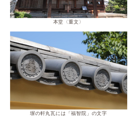
本堂〈重文〉
塀の軒丸瓦には「福智院」の文字