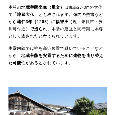
本尊の
地蔵菩薩坐像（重文）
は像高2.73mの大作
で
「地蔵大仏」
とも称されます。像内の墨書など
から
建仁3年（1203）に福智庄
（現・奈良市下狭
川町付近）
で造られ
、本堂の建立と同時期に本尊
として遷されたと考えられています。
本堂内陣では柱を高い位置で継いでいることなど
から、
地蔵菩薩を安置するために建物を造り替え
た可能性
があるとされています。