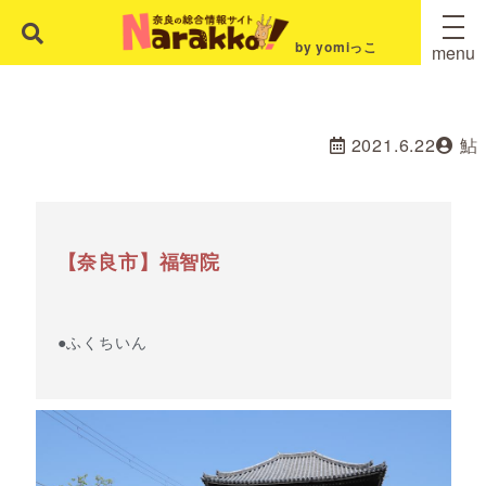
by yomiっこ
menu
2021.6.22
鮎
【奈良市】福智院
●ふくちいん