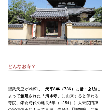
どんなお寺？
聖武天皇が勅願し、
天平8年（736）に僧・玄昉に
よって創建
された
「清水寺」
に由来すると伝わる
寺院。鎌倉時代の建長6年（1254）に大乗院門跡
の実信僧正によって再興、寺号を
「福智院」
に改