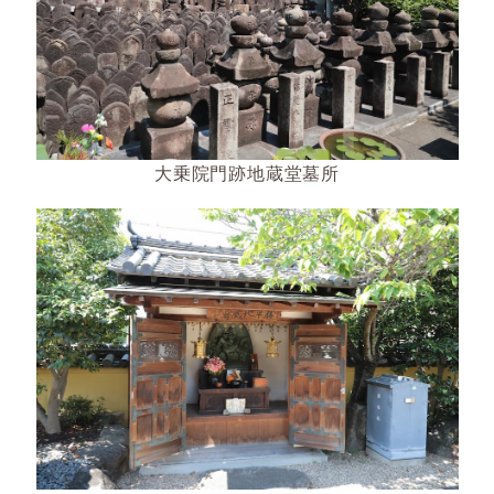
大乗院門跡地蔵堂墓所