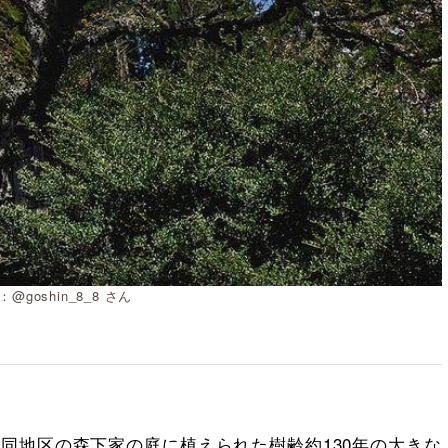
@goshin_8_8 さん
同地区の森下家の庭に植えられた樹齢約130年の大きな