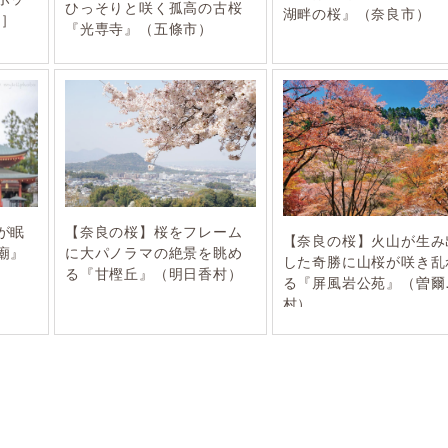
ひっそりと咲く孤高の古桜
湖畔の桜』（奈良市）
編］
『光専寺』（五條市）
が眠
【奈良の桜】桜をフレーム
【奈良の桜】火山が生み
廟』
に大パノラマの絶景を眺め
した奇勝に山桜が咲き乱
る『甘樫丘』（明日香村）
る『屏風岩公苑』（曽爾
村）