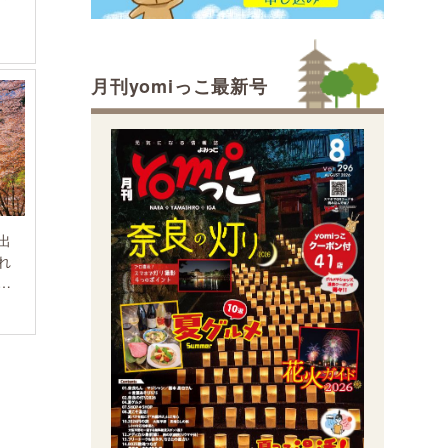
月刊yomiっこ最新号
出
れ