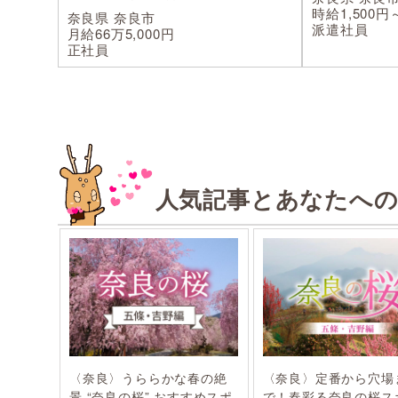
時給1,500円～
奈良県 奈良市
派遣社員
月給66万5,000円
正社員
人気記事とあなたへ
〈奈良〉うららかな春の絶
〈奈良〉定番から穴場
景 “奈良の桜” おすすめスポ
で！春彩る奈良の桜ス