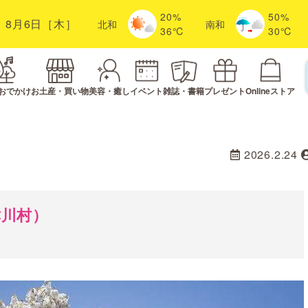
20%
50%
8月6日［木］
北
和
南
和
36℃
30℃
おでかけ
お土産・買い物
美容・癒し
イベント
雑誌・書籍
プレゼント
Onlineストア
2026.2.24
津川村）