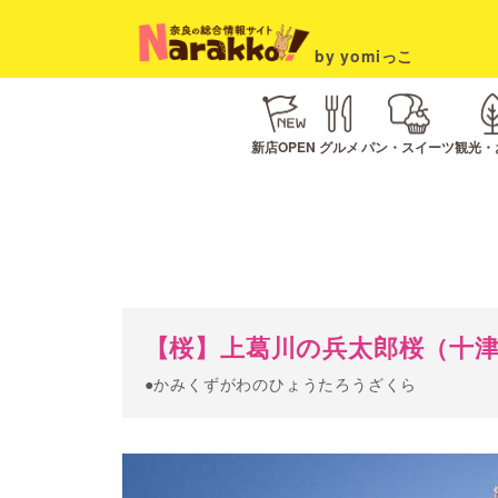
by yomiっこ
新店OPEN
グルメ
パン・スイーツ
観光・
【桜】上葛川の兵太郎桜（十
●かみくずがわのひょうたろうざくら