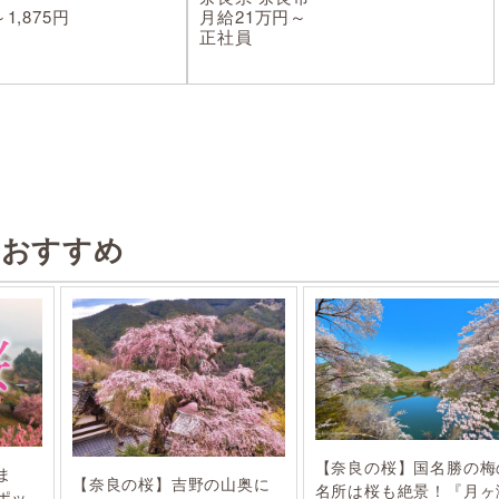
1,875円
月給21万円～
正社員
のおすすめ
【奈良の桜】国名勝の梅
ま
【奈良の桜】吉野の山奥に
名所は桜も絶景！『月ヶ
ポッ