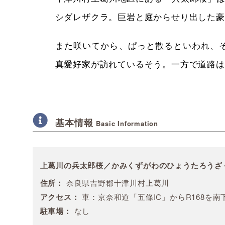
シダレザクラ。巨岩と庭からせり出した豪
また咲いてから、ぱっと散るといわれ、
真愛好家が訪れているそう。一方で道路は
基本情報
Basic Information
上葛川の兵太郎桜／かみくずがわのひょうたろうざ
住所：
奈良県吉野郡十津川村上葛川
アクセス：
車：京奈和道「五條IC」からR168を南
駐車場：
なし