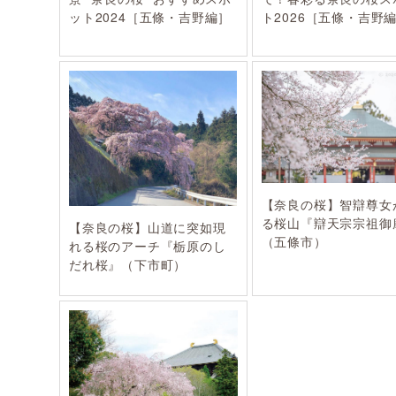
ット2024［五條・吉野編］
ト2026［五條・吉野
【奈良の桜】智辯尊女
る桜山『辯天宗宗祖御
【奈良の桜】山道に突如現
（五條市）
れる桜のアーチ『栃原のし
だれ桜』（下市町）