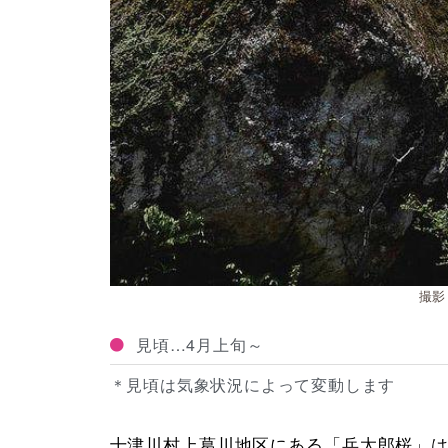
撮影：
見頃…4月上旬～
＊見頃は気象状況によって変動します
十津川村上葛川地区にある「兵太郎桜」は