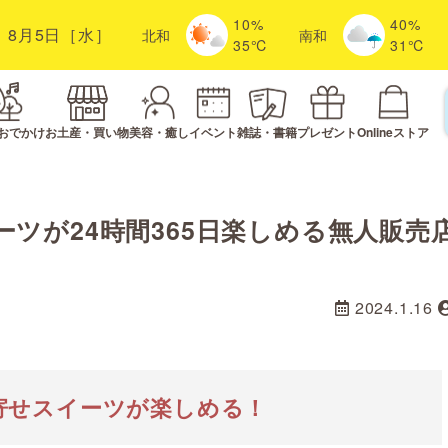
10%
40%
8月5日［水］
北
和
南
和
35℃
31℃
おでかけ
お土産・買い物
美容・癒し
イベント
雑誌・書籍
プレゼント
Onlineストア
ツが24時間365日楽しめる無人販売
2024.1.16
寄せスイーツが楽しめる！