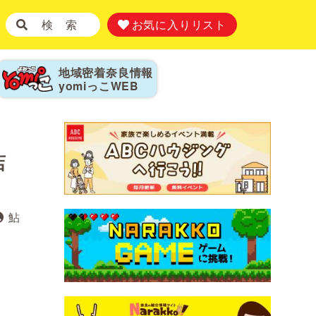
検 索
お気に入りリスト
地域密着奈良情報
yomiっこ
WEB
店
鮎