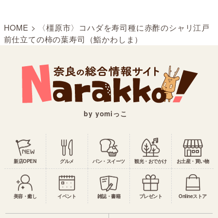
HOME
>
〈橿原市〉コハダを寿司種に赤酢のシャリ江戸
前仕立ての柿の葉寿司（鮨かわしま）
by yomiっこ
新店OPEN
グルメ
パン・スイーツ
観光・おでかけ
お土産・買い物
美容・癒し
イベント
雑誌・書籍
プレゼント
Onlineストア