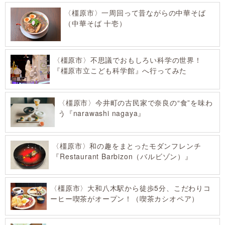
〈橿原市〉一周回って昔ながらの中華そば
（中華そば 十壱）
〈橿原市〉不思議でおもしろい科学の世界！
『橿原市立こども科学館』へ行ってみた
〈橿原市〉今井町の古民家で奈良の“食”を味わ
う『narawashi nagaya』
〈橿原市〉和の趣をまとったモダンフレンチ
『Restaurant Barbizon（バルビゾン）』
〈橿原市〉大和八木駅から徒歩5分、こだわりコ
ーヒー喫茶がオープン！（喫茶カシオペア）