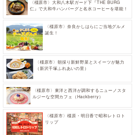
〈橿原市〉大和八木駅ガード下『THE BURG
仁』で大和牛ハンバーグと名水コーヒーを堪能！
〈橿原市〉奈良かしはらにご当地グルメ
誕生！
〈橿原市〉朝採り新鮮野菜とスイーツが魅力
（新沢千塚ふれあいの里）
〈橿原市〉東洋と西洋が調和するニューノスタ
ルジーな空間カフェ（Hackberry）
〈橿原市〉橿原・明日香で昭和レトロト
リップ