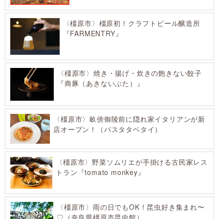
〈橿原市〉橿原初！クラフトビール醸造所
『FARMENTRY』
〈橿原市〉焼き・揚げ・炊きの飽きない餃子
『商豚（あきないぶた）』
〈橿原市〉畝傍御陵前に隠れ家イタリアンが新
店オープン！（パスタタベタイ）
〈橿原市〉野菜ソムリエが手掛ける古民家レス
トラン『tomato monkey』
〈橿原市〉雨の日でもOK！昆虫好き集まれ〜
♡（奈良県橿原市昆虫館）