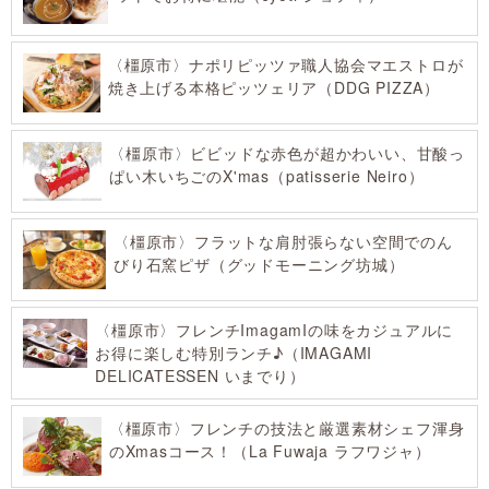
〈橿原市〉ナポリピッツァ職人協会マエストロが
焼き上げる本格ピッツェリア（DDG PIZZA）
〈橿原市〉ビビッドな赤色が超かわいい、甘酸っ
ぱい木いちごのX'mas（patisserie Neiro）
〈橿原市〉フラットな肩肘張らない空間でのん
びり石窯ピザ（グッドモーニング坊城）
〈橿原市〉フレンチImagamIの味をカジュアルに
お得に楽しむ特別ランチ♪（IMAGAMI
DELICATESSEN いまでり）
〈橿原市〉フレンチの技法と厳選素材シェフ渾身
のXmasコース！（La Fuwaja ラフワジャ）