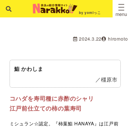
by yomiっこ
menu
2024.3.22
hiromoto
鮨 かわしま
／橿原市
コハダを寿司種に赤酢のシャリ
江戸前仕立ての柿の葉寿司
ミシュラン☆認定。『柿葉鮨 HANAYA』は江戸前