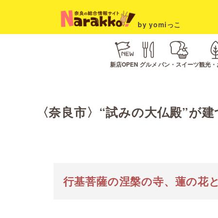
by yomiっこ
新店OPEN
グルメ
パン・スイーツ
観光・
〈奈良市〉“試みの大仏殿”が
行基菩薩の涅槃の寺、蓮の花