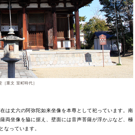
堂［重文 室町時代］
現在は丈六の阿弥陀如来坐像を本尊として祀っています。南
菩薩両坐像を脇に据え、壁面には音声菩薩が浮かぶなど、極
となっています。