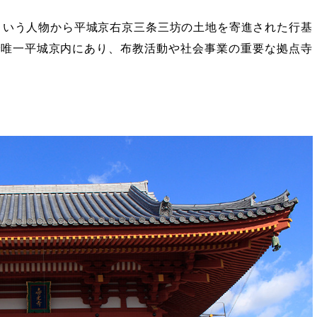
丸という人物から平城京右京三条三坊の土地を寄進された行基
で唯一平城京内にあり、布教活動や社会事業の重要な拠点寺