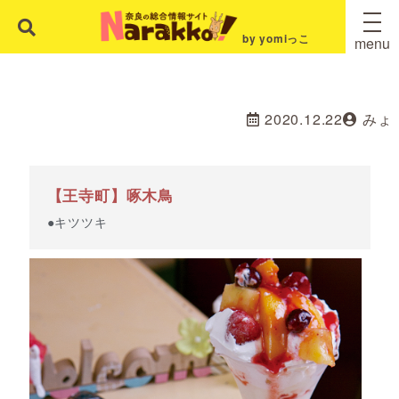
by yomiっこ
menu
2020.12.22
みょ
【王寺町】啄木鳥
●キツツキ