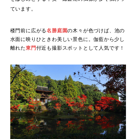
ています。
楼門前に広がる
名勝庭園
の木々が色づけば、池の
水面に映りひときわ美しい景色に。伽藍から少し
離れた
東門
付近も撮影スポットとして人気です！