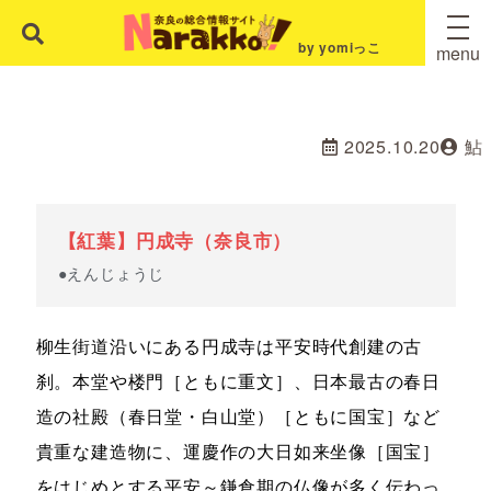
by yomiっこ
menu
2025.10.20
鮎
【紅葉】円成寺（奈良市）
●えんじょうじ
柳生街道沿いにある円成寺は平安時代創建の古
刹。本堂や楼門［ともに重文］、日本最古の春日
造の社殿（春日堂・白山堂）［ともに国宝］など
貴重な建造物に、運慶作の大日如来坐像［国宝］
をはじめとする平安～鎌倉期の仏像が多く伝わっ