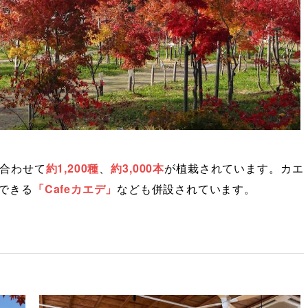
合わせて
約1,200種
、
約3,000本
が植栽されています。カエ
できる
「Cafeカエデ」
なども併設されています。