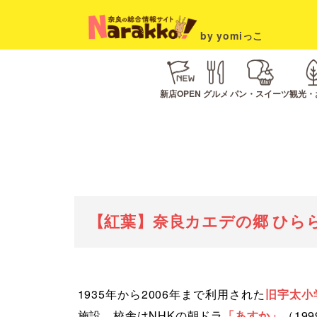
by yomiっこ
新店OPEN
グルメ
パン・スイーツ
観光・
【紅葉】奈良カエデの郷 ひら
1935年から2006年まで利用された
旧宇太小
施設。校舎はNHKの朝ドラ
「あすか」
（19