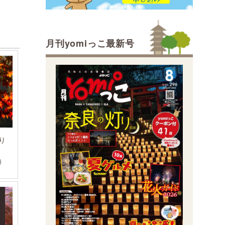
月刊yomiっこ最新号
り
）