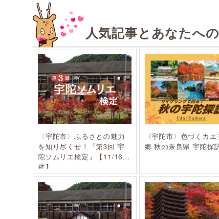
人気記事とあなたへ
〈宇陀市〉ふるさとの魅力
〈宇陀市〉色づくカエ
を知り尽くせ！『第3回 宇
郷 秋の奈良県 宇陀探
陀ソムリエ検定』【11/16開
催】