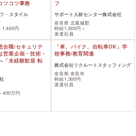
コツコツ事務
フ
フ・スタイル
サポート人材センター株式会社
市
奈良県 北葛城郡
1,400円
時給1,500円～
派遣社員
総合職/セキュリテ
「車、バイク、自転車OK」学
は営業企画・技術・
校事務/教育関連
へ「未経験歓迎 転
株式会社リクルートスタッフィング
奈良県 奈良市
社
時給1,300円
派遣社員
市
～400万円