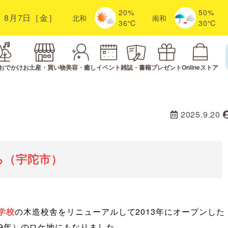
20%
50%
8月7日［金］
北
和
南
和
36℃
30℃
おでかけ
お土産・買い物
美容・癒し
イベント
雑誌・書籍
プレゼント
Onlineストア
2025.9.20
ら（宇陀市）
学校
の木造校舎をリニューアルして2013年にオープンした
99年）のロケ地にもなりました。