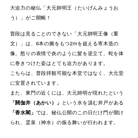
大迫力の秘仏「大元帥明王（たいげんみょうお
う）」がご開帳！
普段は見ることのできない「大元帥明王像（重
文）」は、6本の腕をもつ2mを超える寄木造の
像。怒りの表情で炎のように髪を逆立て、蛇を体
に巻きつけた姿はとても迫力があります。
こちらは、普段拝観可能な本堂ではなく、大元堂
に安置されています。
また、東門の近くには、大元帥明が現れたという
「閼伽井（あかい）」
という水を汲む井戸がある
「香水閣」
では、秘仏公開のこの日だけ門が開け
られ、霊泉（神水）の振る舞いが行われます。