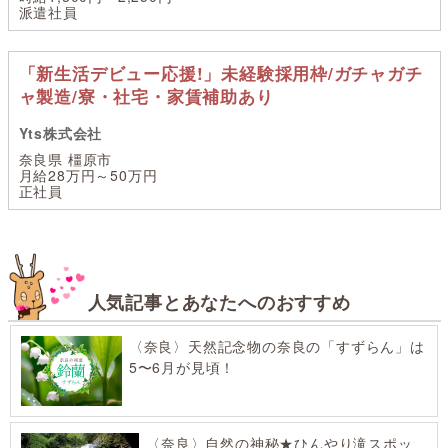
派遣社員
「新生活デビュー応援!」未経験採用枠/ガチャガチ
ャ製造/寮・社宅・家賃補助あり
Yts株式会社
奈良県 橿原市
月給28万円～50万円
正社員
人気記事とあなたへのおすすめ
〈奈良〉天然記念物の奈良の「すずらん」は
5〜6月が見頃！
〈奈良〉自然の神秘★ひんやり滝スポッ