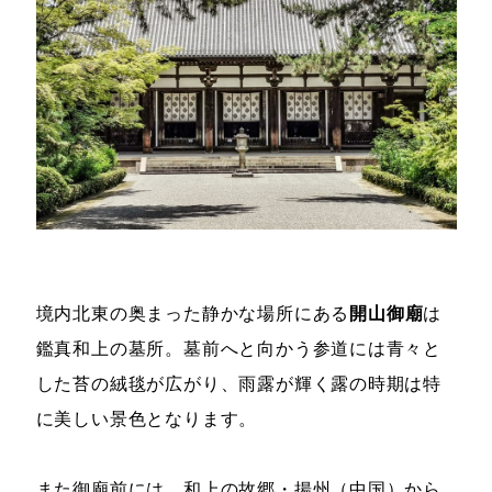
境内北東の奥まった静かな場所にある
開山御廟
は
鑑真和上の墓所。墓前へと向かう参道には青々と
した苔の絨毯が広がり、雨露が輝く露の時期は特
に美しい景色となります。
また御廟前には、和上の故郷・揚州（中国）から