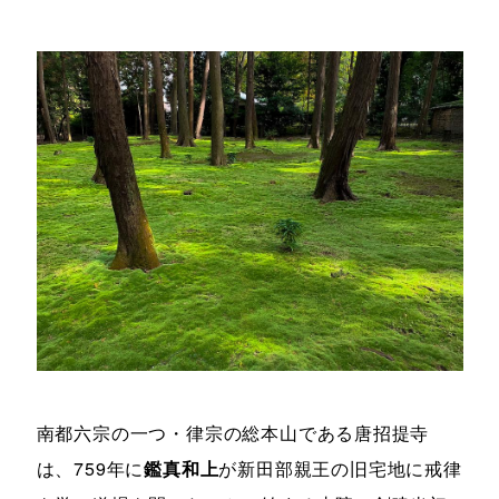
南都六宗の一つ・律宗の総本山である唐招提寺
は、759年に
鑑真和上
が新田部親王の旧宅地に戒律