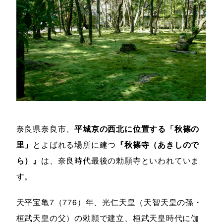
奈良県奈良市、
平城京の西北に位置する「秋篠の
里」
とよばれる場所に建つ
『秋篠寺（あきしので
ら）』
は、奈良時代最後の勅願寺といわれていま
す。
天平宝亀7（776）年、光仁天皇（天智天皇の孫・
桓武天皇の父）の勅願で建立、桓武天皇時代に伽