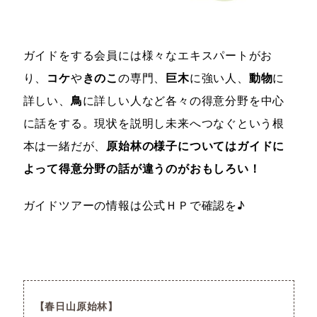
ガイドをする会員には様々なエキスパートがお
り、
コケ
や
きのこ
の専門、
巨木
に強い人、
動物
に
詳しい、
鳥
に詳しい人など各々の得意分野を中心
に話をする。現状を説明し未来へつなぐという根
本は一緒だが、
原始林の様子についてはガイドに
よって得意分野の話が違うのがおもしろい！
ガイドツアーの情報は公式ＨＰで確認を♪
春日山原始林