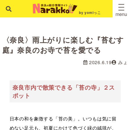
by yomiっこ
menu
〈奈良〉雨上がりに楽しむ『苔むす
庭』奈良のお寺で苔を愛でる
2026.6.19
みょ
奈良市内で散策できる「苔の寺」２ス
ポット
日本の和を象徴する「苔の美」。いつもは気に留
めない足元も、初夏にかけて色づく緑の絨毯が、