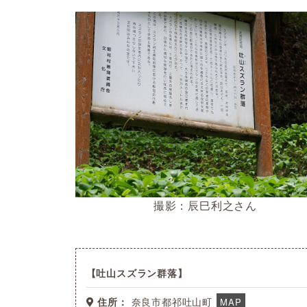
撮影：辰巳利之さん
吐山スズラン群落
住所：
奈良市都祁吐山町
MAP