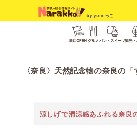
by yomiっこ
新店OPEN
グルメ
パン・スイーツ
観光・
〈奈良〉天然記念物の奈良の「
涼しげで清涼感あふれる奈良