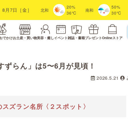
20%
50%
8月7日［金］
北
和
南
和
36℃
30℃
おでかけ
お土産・買い物
美容・癒し
イベント
雑誌・書籍
プレゼント
Onlineストア
すずらん」は5〜6月が見頃！
2026.5.21
のスズラン名所〈２スポット〉