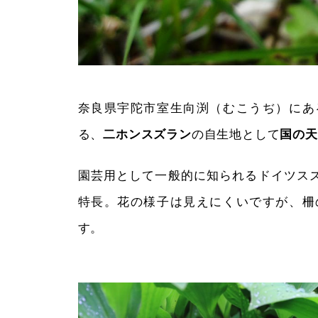
奈良県宇陀市室生向渕（むこうぢ）にあ
る、
の自生地として
二ホンスズラン
国の天
園芸用として一般的に知られるドイツス
特長。花の様子は見えにくいですが、柵
す。