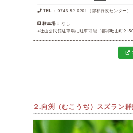
TEL：
0743-82-0201（都祁行政センター）
駐車場：
なし
※吐山公民館駐車場に駐車可能（都祁吐山町215
２.向渕（むこうぢ）スズラン群