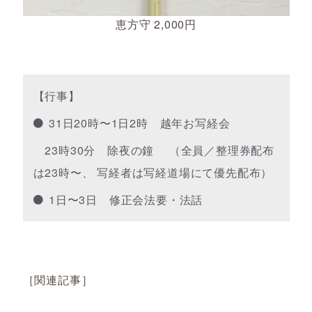
恵方守 2,000円
【行事】
31日20時〜1日2時 越年お写経会
23時30分 除夜の鐘 （全員／整理券配布
は23時〜、 写経者は写経道場にて優先配布）
1日〜3日 修正会法要・法話
［関連記事］