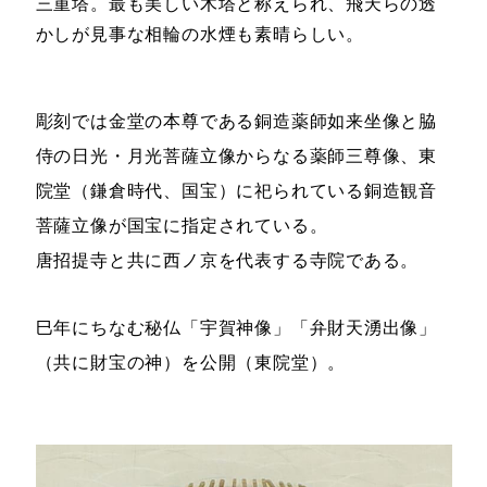
三重塔。最も美しい木塔と称えられ、飛天らの透
かしが見事な相輪の水煙も素晴らしい。
彫刻では金堂の本尊である銅造薬師如来坐像と脇
侍の日光・月光菩薩立像からなる薬師三尊像、東
院堂（鎌倉時代、国宝）に祀られている銅造観音
菩薩立像が国宝に指定されている。
唐招提寺と共に西ノ京を代表する寺院である。
巳年にちなむ秘仏「宇賀神像」「弁財天湧出像」
（共に財宝の神）を公開（東院堂）。