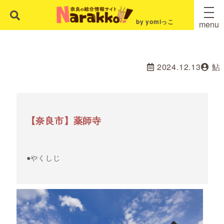
by yomiっこ
menu
2024.12.13
鮎
【奈良市】薬師寺
●やくしじ