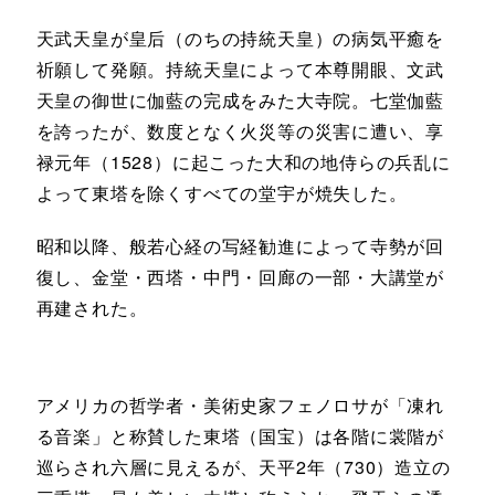
天武天皇が皇后（のちの持統天皇）の病気平癒を
祈願して発願。持統天皇によって本尊開眼、文武
天皇の御世に伽藍の完成をみた大寺院。七堂伽藍
を誇ったが、数度となく火災等の災害に遭い、享
禄元年（1528）に起こった大和の地侍らの兵乱に
よって東塔を除くすべての堂宇が焼失した。
昭和以降、般若心経の写経勧進によって寺勢が回
復し、金堂・西塔・中門・回廊の一部・大講堂が
再建された。
アメリカの哲学者・美術史家フェノロサが「凍れ
る音楽」と称賛した東塔（国宝）は各階に裳階が
巡らされ六層に見えるが、天平2年（730）造立の