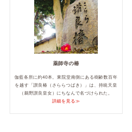
薬師寺の椿
伽藍各所に約40本。東院堂南側にある樹齢数百年
を越す「讃良椿（さららつばき）」は、持統天皇
（鵜野讃良皇女）にちなんで名づけられた。
詳細を見る≫