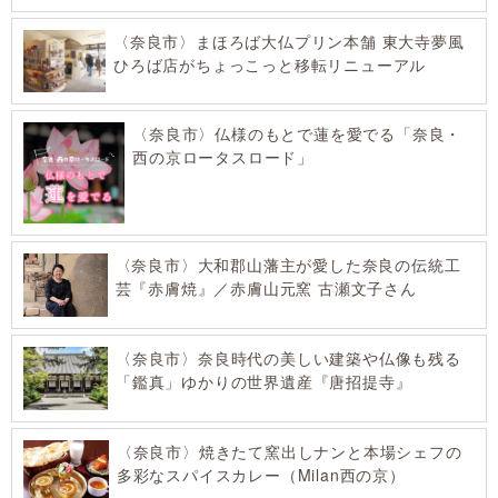
〈奈良市〉まほろば大仏プリン本舗 東大寺夢風
ひろば店がちょっこっと移転リニューアル
〈奈良市〉仏様のもとで蓮を愛でる「奈良・
西の京ロータスロード」
〈奈良市〉大和郡山藩主が愛した奈良の伝統工
芸『赤膚焼』／赤膚山元窯 古瀬文子さん
〈奈良市〉奈良時代の美しい建築や仏像も残る
「鑑真」ゆかりの世界遺産『唐招提寺』
〈奈良市〉焼きたて窯出しナンと本場シェフの
多彩なスパイスカレー（Milan西の京）