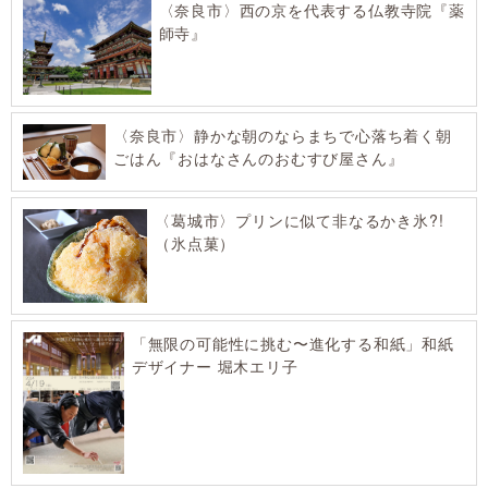
〈奈良市〉西の京を代表する仏教寺院『薬
師寺』
〈奈良市〉静かな朝のならまちで心落ち着く朝
ごはん『おはなさんのおむすび屋さん』
〈葛城市〉プリンに似て非なるかき氷?!
（氷点菓）
「無限の可能性に挑む〜進化する和紙」和紙
デザイナー 堀木エリ子