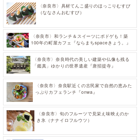
〈奈良市〉具材てんこ盛りのほっこりむすび
（ななさんおむすび）
〈奈良市〉和ランチ＆スイーツにボドゲも！築
100年の町屋カフェ『ならまちspaceきょう。』
〈奈良市〉奈良時代の美しい建築や仏像も残る
「鑑真」ゆかりの世界遺産『唐招提寺』
〈奈良市〉奈良駅近くの古民家で自然の恵みた
っぷりカフェランチ『onwa』
〈奈良市〉旬のフルーツで見栄え味映えのか
き氷（ナナイロフルウツ）