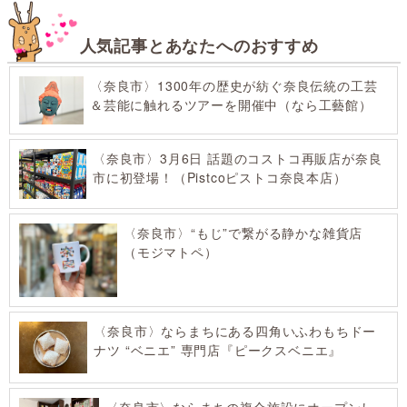
人気記事とあなたへのおすすめ
〈奈良市〉1300年の歴史が紡ぐ奈良伝統の工芸
＆芸能に触れるツアーを開催中（なら工藝館）
〈奈良市〉3月6日 話題のコストコ再販店が奈良
市に初登場！（Pistcoピストコ奈良本店）
〈奈良市〉“もじ”で繋がる静かな雑貨店
（モジマトペ）
〈奈良市〉ならまちにある四角いふわもちドー
ナツ “ベニエ” 専門店『ピークスベニエ』
〈奈良市〉ならまちの複合施設にオープンし