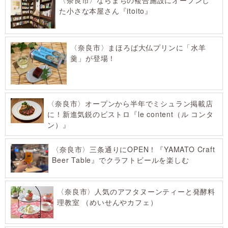
た小さな本屋さん『itoito』
〈奈良市〉まほろば大仏プリンに「水羊
羹」が登場！
〈奈良市〉オープンから半年でミシュラン掲載店
に！新進気鋭のビストロ『le content（ル コンタ
ン）』
〈奈良市〉三条通りにOPEN！『YAMATO Craft
Beer Table』でクラフトビールを楽しむ
〈奈良市〉人気のアフタヌーンティーと発酵料
理教室 （めいせんやカフェ）