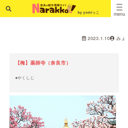
by yomiっこ
menu
2023.1.10
みょ
【梅】薬師寺（奈良市）
●やくしじ