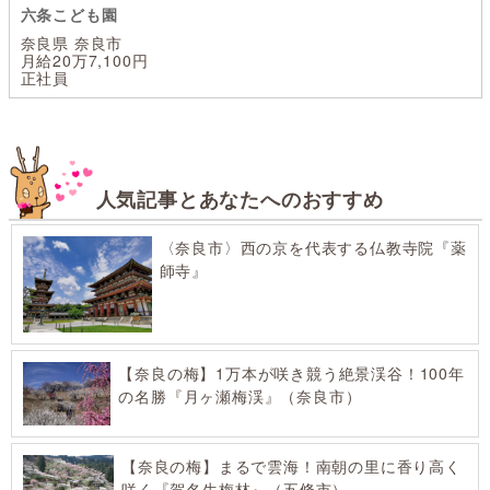
六条こども園
奈良県 奈良市
月給20万7,100円
正社員
人気記事とあなたへのおすすめ
〈奈良市〉西の京を代表する仏教寺院『薬
師寺』
【奈良の梅】1万本が咲き競う絶景渓谷！100年
の名勝『月ヶ瀬梅渓』（奈良市）
【奈良の梅】まるで雲海！南朝の里に香り高く
咲く『賀名生梅林』（五條市）