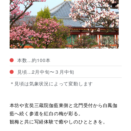
本数…約100本
見頃…2月中旬〜３月中旬
＊見頃は気象状況によって変動します
本坊や玄奘三蔵院伽藍東側と北門受付から白鳳伽
藍へ続く参道を紅白の梅が彩る。
観梅と共に写経体験で癒やしのひとときを。