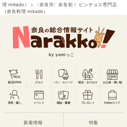
理 mikado）
>
〈奈良市〉奈良初！ ピンチョス専門店
（奈良料理 mikado）
by yomiっこ
新店OPEN
グルメ
パン・スイーツ
観光・おでかけ
お土産・買い物
美容・癒し
イベント
雑誌・書籍
プレゼント
Onlineストア
新着情報
特集