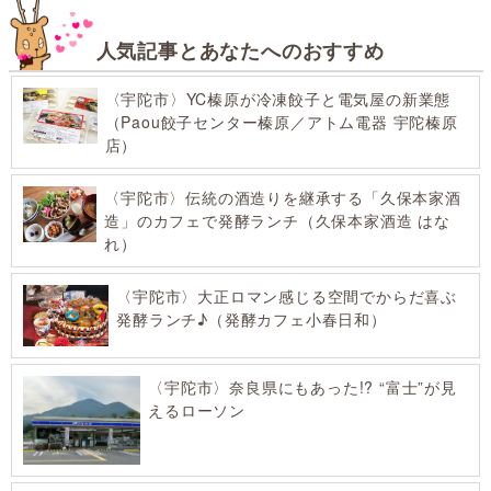
人気記事とあなたへのおすすめ
〈宇陀市〉YC榛原が冷凍餃子と電気屋の新業態
（Paou餃子センター榛原／アトム電器 宇陀榛原
店）
〈宇陀市〉伝統の酒造りを継承する「久保本家酒
造」のカフェで発酵ランチ（久保本家酒造 はな
れ）
〈宇陀市〉大正ロマン感じる空間でからだ喜ぶ
発酵ランチ♪（発酵カフェ小春日和）
〈宇陀市〉奈良県にもあった!? “富士”が見
えるローソン