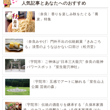
人気記事とあなたへのおすすめ
〈奈良〉香りを楽しみ秋をたぐる「蕎
麦」特集
〈奈良みやげ〉門外不出の伝統銘菓『きみごろ
も』淡雪のようなはかない口溶け（松月堂）
〈宇陀市〉ご神体は“日本三大龍穴” 奈良の龍神
パワースポット『室生龍穴神社』
〈宇陀市〉五感でアートに触れる「室生山上
公園 芸術の森」
〈宇陀市〉伝統の酒造りを継承する「久保本家酒
造」のカフェで発酵ランチ（久保本家酒造 はな