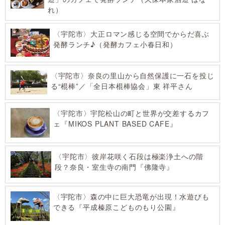
れ）
〈宇陀市〉大正ロマン感じる空間でからだ喜ぶ
発酵ランチ♪（発酵カフェ小春日和）
〈宇陀市〉奈良の里山から自然保護に一石を投じ
る“棍棒”／「全日本棍棒協会」東 祥平さん
〈宇陀市〉宇陀松山の町と世界が交差するカフ
ェ『MIKOS PLANT BASED CAFE』
〈宇陀市〉彼岸花咲く石段は極楽浄土への階
段？奈良・室生寺の南門『佛隆寺』
〈宇陀市〉森の中に巨大恐竜が出現！水遊びも
できる『平成榛原こどものもり公園』