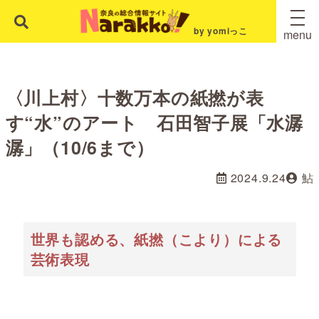
by yomiっこ
menu
〈川上村〉十数万本の紙撚が表
す“水”のアート 石田智子展「水潺
潺」（10/6まで）
2024.9.24
鮎
世界も認める、紙撚（こより）による
芸術表現