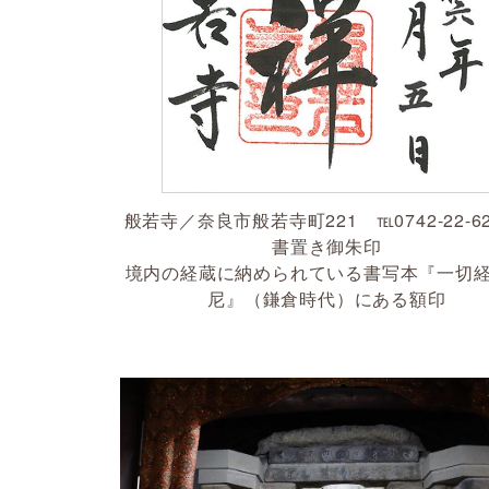
般若寺／奈良市般若寺町221 ℡0742-22-62
書置き御朱印
境内の経蔵に納められている書写本『一切
尼』（鎌倉時代）にある額印