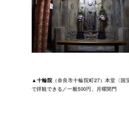
▲
（奈良市十輪院町27）本堂〈国
十輪院
で拝観できる／一般500円、月曜閉門