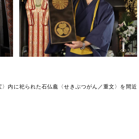
宝〉内に祀られた石仏龕〈せきぶつがん／重文〉を間近