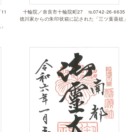
町11
十輪院／奈良市十輪院町27 ℡0742-26-6635
徳川家からの朱印状箱に記された「三ツ葉葵紋」
瓦」