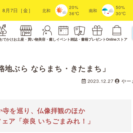
20%
50%
8月7日［金］
北
和
南
和
36℃
30℃
おでかけ
お土産・買い物
美容・癒し
イベント
雑誌・書籍
プレゼント
Onlineストア
路地ぶら ならまち・きたまち」
2023.12.27
やー
か寺を巡り、仏像拝観のほか
ェア「奈良 いちごまみれ！」