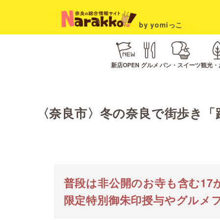
by yomiっこ
新店OPEN
グルメ
パン・スイーツ
観光・
〈奈良市〉冬の奈良で街歩き「
普段は非公開のお寺も含む17
限定特別御朱印授与やグルメフ