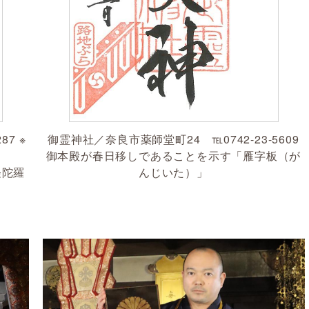
御霊神社／奈良市薬師堂町24 ℡0742-23-5609
87 ※
御本殿が春日移しであることを示す「雁字板（が
んじいた）」
経陀羅