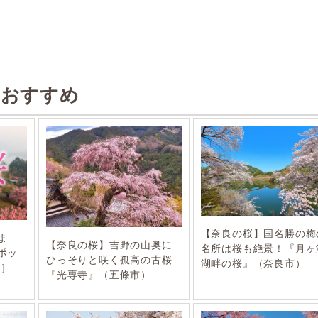
のおすすめ
【奈良の桜】国名勝の梅
ま
【奈良の桜】吉野の山奥に
名所は桜も絶景！『月ヶ
ポッ
ひっそりと咲く孤高の古桜
湖畔の桜』（奈良市）
編］
『光専寺』（五條市）