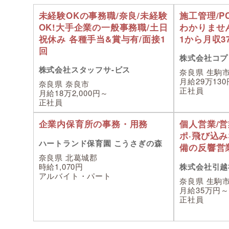
未経験OKの事務職/奈良/未経験
施工管理/P
OK!大手企業の一般事務職/土日
わかりません
祝休み 各種手当&賞与有/面接1
1から月収3
回
株式会社コプ
株式会社スタッフサ-ビス
奈良県 生駒
月給29万13
奈良県 奈良市
正社員
月給18万2,000円～
正社員
企業内保育所の事務・用務
個人営業/営
ポ·飛び込
ハートランド保育園 こうさぎの森
備の反響営業
奈良県 北葛城郡
時給1,070円
株式会社引越
アルバイト・パート
奈良県 生駒
月給35万円
正社員