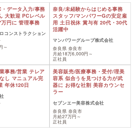
C・データ入力/事務
奈良/未経験からはじめる事務
 大歓迎 PCレベル
スタッフ/マンパワーGの安定雇
7万円に 管理事務
用 土日祝休 賞与有 20代・30代
活躍中
ロコンストラクション
マンパワーグループ株式会社
市
0円～
奈良県 奈良市
月給18万6,000円～
正社員
業事務/営業 テレア
美容販売/医療事務・受付/理美
みなし マニュアル完
容系 似合うを見つける力が武
 年休120日
器に お得な社割 美容カウンセ
ラー
社
セブンエー美容株式会社
市
～
奈良県 奈良市
月給27万円～
正社員