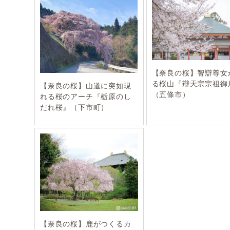
【奈良の桜】智辯尊女
る桜山『辯天宗宗祖御
【奈良の桜】山道に突如現
（五條市）
れる桜のアーチ『栃原のし
だれ桜』（下市町）
【奈良の桜】鹿がつくるカ