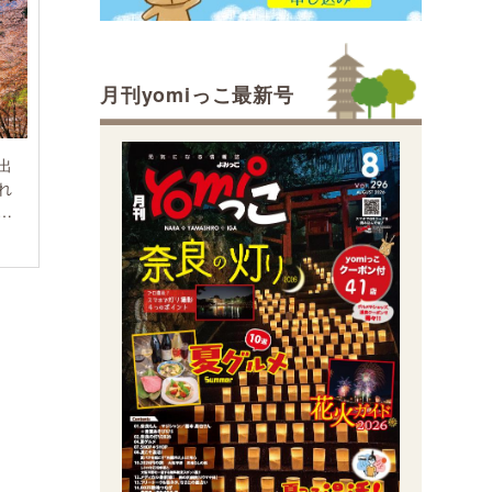
月刊yomiっこ最新号
出
れ