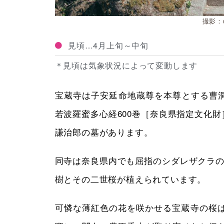
撮影：@
見頃…4月上旬～中旬
＊見頃は気象状況によって変動します
宝蔵寺は子安延命地蔵尊を本尊とする曹
若波羅蜜多心経600巻［奈良県指定文化
謙治郎の墓があります。
同寺は奈良県内でも屈指のシダレザクラの
樹とその二世桜が植えられています。
可憐な薄紅色の花を咲かせる宝蔵寺の桜は