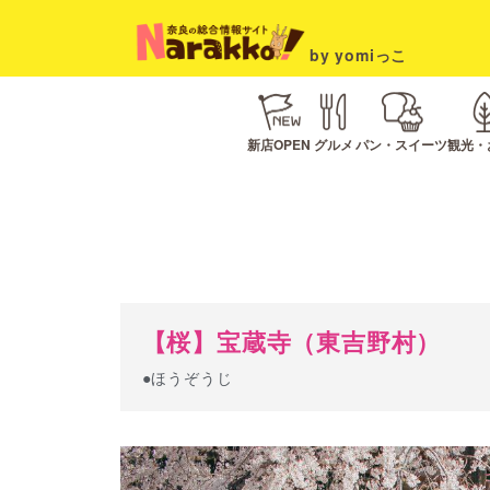
by yomiっこ
新店OPEN
グルメ
パン・スイーツ
観光・
【桜】宝蔵寺（東吉野村）
●ほうぞうじ