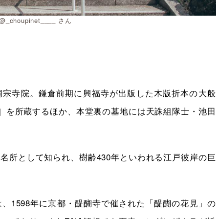
_choupinet____ さん
洞宗寺院。鎌倉前期に興福寺が出版した木版折本の大般
財］を所蔵するほか、本堂裏の墓地には天誅組隊士・池田
名所として知られ、樹齢430年といわれる江戸彼岸の巨
、1598年に京都・醍醐寺で催された「醍醐の花見」の