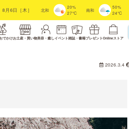
20%
50%
8月6日［木］
北
和
南
和
27℃
24℃
おでかけ
お土産・買い物
美容・癒し
イベント
雑誌・書籍
プレゼント
Onlineストア
2026.3.4