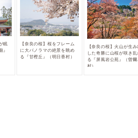
が眠
【奈良の桜】桜をフレーム
【奈良の桜】火山が生み
廟』
に大パノラマの絶景を眺め
した奇勝に山桜が咲き乱
る『甘樫丘』（明日香村）
る『屏風岩公苑』（曽爾
村）