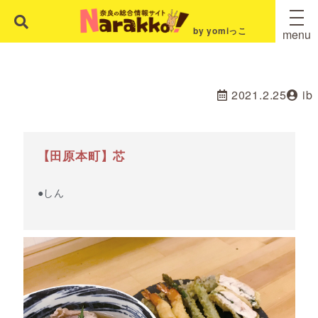
by yomiっこ
menu
2021.2.25
ib
【田原本町】芯
●しん