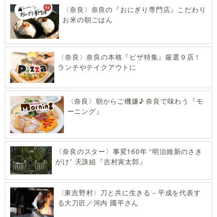
〈奈良〉奈良の『おにぎり専門店』こだわり
お米の朝ごはん
〈奈良〉奈良の本格『ピザ特集』厳選９店！
ランチやテイクアウトに
〈奈良〉朝からご機嫌♪ 奈良で味わう『モ
ーニング』
〈奈良のスター〉事変160年 “明治維新のさき
がけ” 天誅組『吉村寅太郎』
〈東吉野村〉刀と共に生きる－平成を代表す
る大刀匠／河内 國平さん