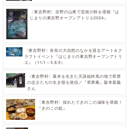
〈東吉野村〉吉野の山奥で芸術の秋を堪能『は
じまりの東吉野オープンアトリエ2024』
〈東吉野村〉奈良の大自然のなかを巡るアート＆ク
ラフトイベント『はじまりの東吉野オープンアトリ
エ』（11/1～3,8,9）
〈東吉野村〉幕末を生きた天誅組終焉の地で草莽
の志士たちの生き様を発信／『草莽庵』阪本基義
さん
〈東吉野村〉採れたてきのこの滋味を堪能！
『きのこの舘』