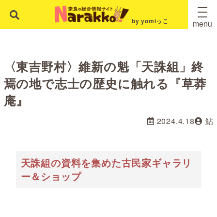
by yomiっこ
menu
〈東吉野村〉維新の魁「天誅組」終
焉の地で志士の歴史に触れる『草莽
庵』
2024.4.18
鮎
天誅組の資料を集めた古民家ギャラリ
ー＆ショップ