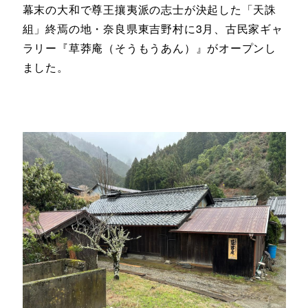
幕末の大和で尊王攘夷派の志士が決起した「天誅
組」終焉の地・奈良県東吉野村に3月、古民家ギャ
ラリー『草莽庵（そうもうあん）』がオープンし
ました。