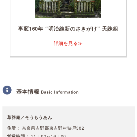
事変160年 “明治維新のさきがけ” 天誅組
詳細を見る≫
基本情報
Basic Information
草莽庵／そうもうあん
住所：
奈良県吉野郡東吉野村狭戸382
営業時間：
11：00～16：00