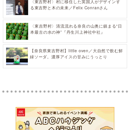
〈東吉野村〉村に移住した英国人がデザインす
る東吉野と木の未来／Felix Conranさん
〈東吉野村〉清流流れる奈良の山奥に鎮まる“日
本最古の水の神”『丹生川上神社中社』
【奈良県東吉野村】little oven／大自然で飲む鮮
緑ソーダ。濃厚アイスの甘みにうっとり