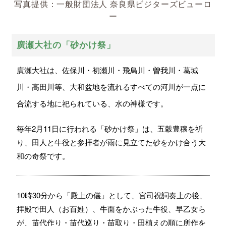
写真提供：一般財団法人 奈良県ビジターズビューロ
ー
廣瀬大社の「砂かけ祭」
廣瀬大社は、佐保川・初瀬川・飛鳥川・曽我川・葛城
川・高田川等、大和盆地を流れるすべての河川が一点に
合流する地に祀られている、水の神様です。
毎年2月11日に行われる「砂かけ祭」は、五穀豊穣を祈
り、田人と牛役と参拝者が雨に見立てた砂をかけ合う大
和の奇祭です。
10時30分から「殿上の儀」として、宮司祝詞奏上の後、
拝殿で田人（お百姓）、牛面をかぶった牛役、早乙女ら
が、苗代作り・苗代巡り・苗取り・田植えの順に所作を