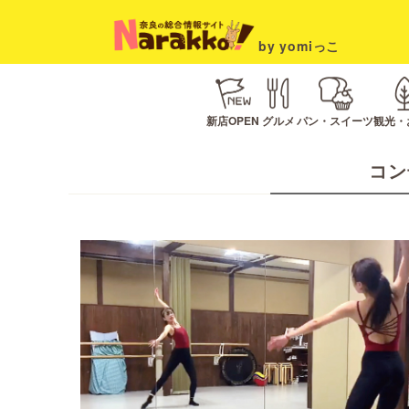
by yomiっこ
新店OPEN
グルメ
パン・スイーツ
観光・
コン