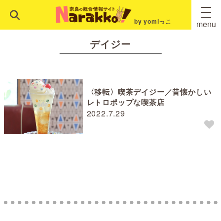
by yomiっこ
menu
デイジー
〈移転〉喫茶デイジー／昔懐かしい
レトロポップな喫茶店
2022.7.29