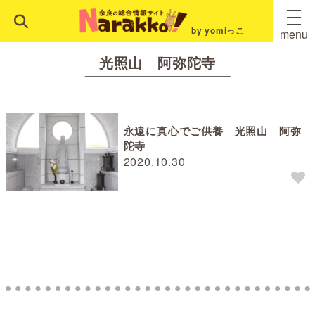
by yomiっこ
menu
光照山 阿弥陀寺
永遠に真心でご供養 光照山 阿弥
陀寺
2020.10.30