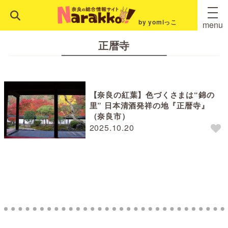
by yomiっこ
menu
正暦寺
【奈良の紅葉】色づくさまは“錦の
里” 日本清酒発祥の地『正暦寺』
（奈良市）
2025.10.20