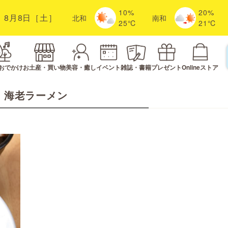
10%
20%
8月8日［土］
北
和
南
和
25℃
21℃
おでかけ
お土産・買い物
美容・癒し
イベント
雑誌・書籍
プレゼント
Onlineストア
海老ラーメン