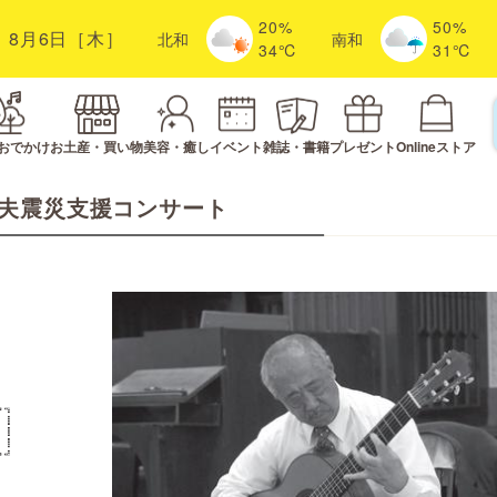
20%
50%
8月6日［木］
北
和
南
和
34℃
31℃
おでかけ
お土産・買い物
美容・癒し
イベント
雑誌・書籍
プレゼント
Onlineストア
夫震災支援コンサート