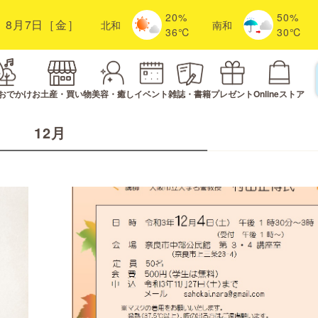
20%
50%
8月7日［金］
北
和
南
和
36℃
30℃
おでかけ
お土産・買い物
美容・癒し
イベント
雑誌・書籍
プレゼント
Onlineストア
12月