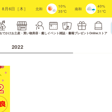
10%
40%
8月6日［木］
北
和
南
和
35℃
31℃
おでかけ
お土産・買い物
美容・癒し
イベント
雑誌・書籍
プレゼント
Onlineストア
2022