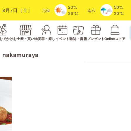
20%
50%
8月7日［金］
北
和
南
和
36℃
30℃
おでかけ
お土産・買い物
美容・癒し
イベント
雑誌・書籍
プレゼント
Onlineストア
nakamuraya