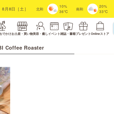
10%
20%
8月8日［土］
北
和
南
和
36℃
33℃
おでかけ
お土産・買い物
美容・癒し
イベント
雑誌・書籍
プレゼント
Onlineストア
I Coffee Roaster