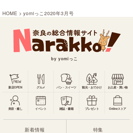
HOME
>
yomiっこ2020年3月号
by yomiっこ
新店OPEN
グルメ
パン・スイーツ
観光・おでかけ
お土産・買い物
美容・癒し
イベント
雑誌・書籍
プレゼント
Onlineストア
新着情報
特集