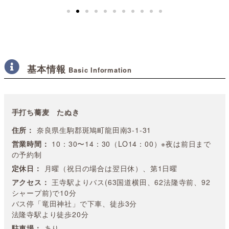
基本情報
Basic Information
手打ち蕎麦 たぬき
住所：
奈良県生駒郡斑鳩町龍田南3-1-31
営業時間：
10：30〜14：30（LO14：00）※夜は前日まで
の予約制
定休日：
月曜（祝日の場合は翌日休）、第1日曜
アクセス：
王寺駅よりバス(63国道横田、62法隆寺前、92
シャープ前)で10分
バス停「竜田神社」で下車、徒歩3分
法隆寺駅より徒歩20分
駐車場：
あり