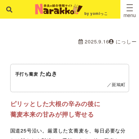
by yomiっこ
menu
2025.9.16
にっしー
たぬき
手打ち蕎麦
／斑鳩町
ピリッとした大根の辛みの後に
蕎麦本来の甘みが押し寄せる
国道25号沿い。厳選した玄蕎麦を、毎日必要な分